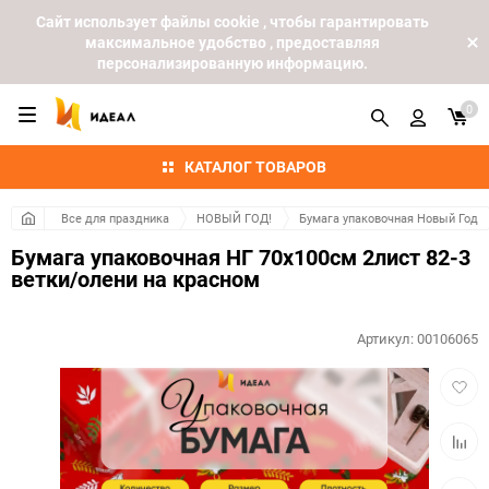
Cайт использует файлы cookie , чтобы гарантировать
максимальное удобство , предоставляя
персонализированную информацию.
0
КАТАЛОГ ТОВАРОВ
Все для праздника
НОВЫЙ ГОД!
Бумага упаковочная Новый Год
Бумага упаковочная НГ 70х100см 2лист 82-3
ветки/олени на красном
Артикул:
00106065
Добав
в
избра
Добав
к
сравн