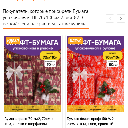
Страна изготовителя
КИТАЙ
Покупатели, которые приобрели Бумага
упаковочная НГ 70х100см 2лист 82-3
Предназначение товара
Для декора
ветки/олени на красном, также купили
Сертификация
Не подлежит сертификации
ИДЕАЛ
ИДЕАЛ
Особые условия
Особых условий не требует
Минимальное количество
1
Количество в коробке
120
Единица измерения
упак
Бумага крафт 70г/м2, 70см x
Бумага белая крафт 50г/м2,
10м, Олени с шарфиком,
70см x 10м, Елки, красный