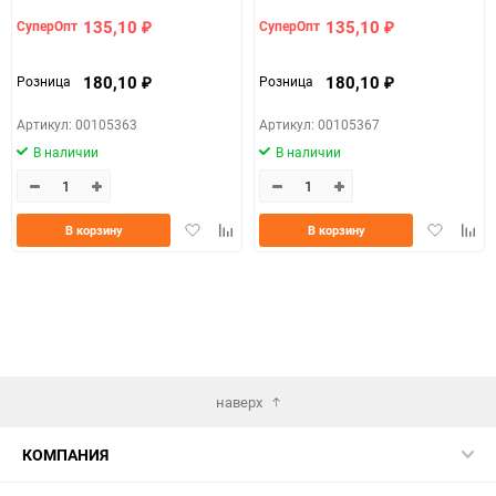
фиолетовый пурпур/зеленый
135,10
135,10
СуперОпт
СуперОпт
₽
₽
180,10
180,10
Розница
Розница
₽
₽
Артикул: 00105363
Артикул: 00105367
В наличии
В наличии
Добавить
Добавить
Добавить
Доба
В корзину
В корзину
в
к
в
к
избранное
сравнению
избранно
срав
наверх
КОМПАНИЯ