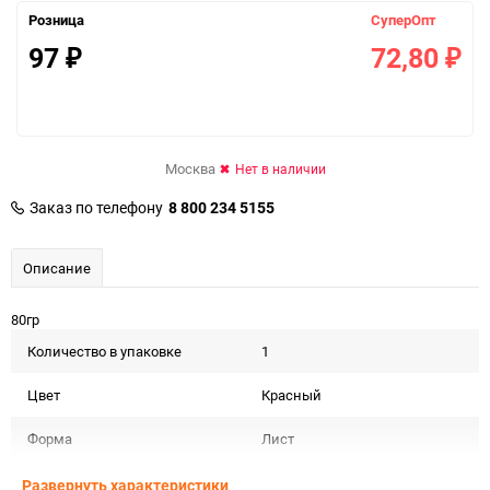
Розница
СуперОпт
97
72,80
₽
₽
Москва
Нет в наличии
Заказ по телефону
8 800 234 5155
Описание
80гр
Количество в упаковке
1
Цвет
Красный
Форма
Лист
Срок годности
Срок годности не ограничен
Развернуть характеристики