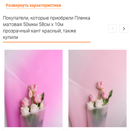
Предназначение товара
Для декора
Развернуть характеристики
Сертификация
Не подлежит сертификации
Покупатели, которые приобрели Пленка
матовая 50мкм 58см х 10м
Особые условия
Особых условий не требует
прозрачный кант красный, также
купили
Минимальное количество
1
Количество в коробке
50
Единица измерения
шт