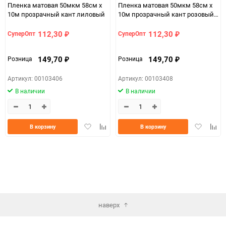
Пленка матовая 50мкм 58см х
Пленка матовая 50мкм 58см х
10м прозрачный кант лиловый
10м прозрачный кант розовый
жемчуг
112,30
112,30
СуперОпт
СуперОпт
₽
₽
149,70
149,70
Розница
Розница
₽
₽
Артикул: 00103406
Артикул: 00103408
В наличии
В наличии
Добавить
Добавить
Добавить
Доба
В корзину
В корзину
в
к
в
к
избранное
сравнению
избранно
срав
наверх