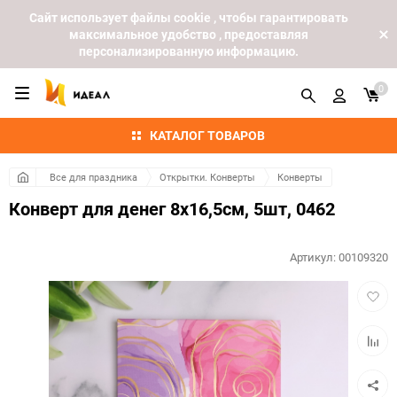
Cайт использует файлы cookie , чтобы гарантировать
максимальное удобство , предоставляя
персонализированную информацию.
0
КАТАЛОГ ТОВАРОВ
Все для праздника
Открытки. Конверты
Конверты
Конверт для денег 8х16,5см, 5шт, 0462
Артикул:
00109320
Добав
в
избра
Добав
к
сравн