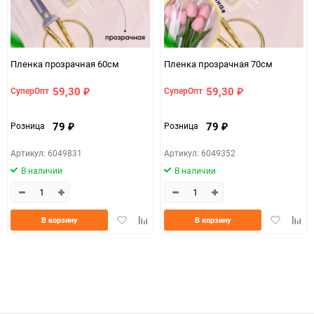
Пленка прозрачная 60см
Пленка прозрачная 70см
59,30
59,30
СуперОпт
СуперОпт
₽
₽
79
79
Розница
Розница
₽
₽
Артикул: 6049831
Артикул: 6049352
В наличии
В наличии
Добавить
Добавить
Добавить
Доба
В корзину
В корзину
в
к
в
к
избранное
сравнению
избранно
срав