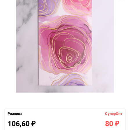
Розница
СуперОпт
106,60
80
₽
₽