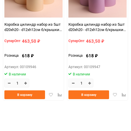
Коробка цилиндр набор из 5шт
Коробка цилиндр набор из 5шт
d20хh20 - d12хh12см б/крышки
d20хh20 - d12хh12см б/крышки
кремовый
лиловый
463,50
463,50
СуперОпт
СуперОпт
₽
₽
618
618
Розница
Розница
₽
₽
Артикул: 00109946
Артикул: 00109947
В наличии
В наличии
Добавить
Добавить
Добавить
Доба
В корзину
В корзину
в
к
в
к
избранное
сравнению
избранно
срав