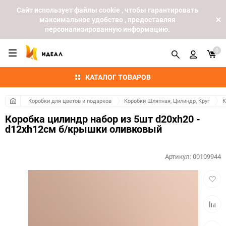
Cайт использует файлы cookie , чтобы гарантировать
максимальное удобство , предоставляя
персонализированную информацию.
0
КАТАЛОГ ТОВАРОВ
Коробки для цветов и подарков
Коробки Шляпная, Цилиндр, Круг
К
Коробка цилиндр набор из 5шт d20хh20 -
d12хh12см б/крышки оливковый
Артикул:
00109944
Добав
в
избра
Добав
к
сравн