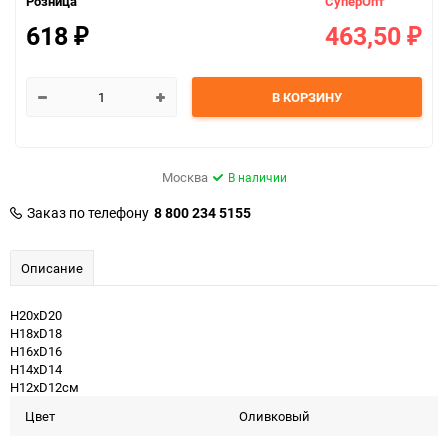
Розница
СуперОпт
618
463,50
₽
₽
В КОРЗИНУ
Москва
В наличии
Заказ по телефону
8 800 234 5155
Описание
H20хD20
H18хD18
H16хD16
H14хD14
H12хD12см
Цвет
Оливковый