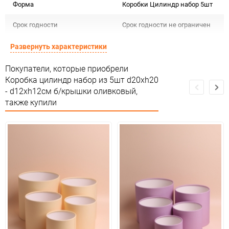
Форма
Коробки Цилиндр набор 5шт
Срок годности
Срок годности не ограничен
Страна изготовителя
РОССИЯ
Развернуть характеристики
Предназначение товара
Для декора
Покупатели, которые приобрели
Коробка цилиндр набор из 5шт d20хh20
Сертификация
Не подлежит сертификации
- d12хh12см б/крышки оливковый,
также купили
Особые условия
Особых условий не требует
Минимальное количество
1
Количество в коробке
18
Единица измерения
набор