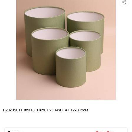
H20хD20 H18хD18 H16хD16 H14хD14 H12хD12см