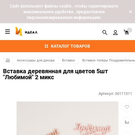
Cайт использует файлы cookie , чтобы гарантировать
максимальное удобство , предоставляя
персонализированную информацию.
0
КАТАЛОГ ТОВАРОВ
Аксессуары для декора
Вставки
Вставки- топеры Поздравительн
Вставка деревянная для цветов 5шт
"Любимой" 2 микс
Артикул:
00111311
Добав
в
избра
Добав
к
сравн