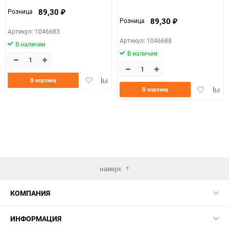
89,30
Розница
₽
89,30
Розница
₽
Артикул: 1046683
Артикул: 1046688
В наличии
В наличии
Добавить
Добавить
В корзину
Добавить
Доба
в
к
В корзину
в
к
избранное
сравнению
избранно
срав
наверх
КОМПАНИЯ
ИНФОРМАЦИЯ