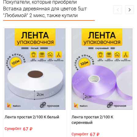
Сертификация
Не подлежит сертификации
Покупатели, которые приобрели
Вставка деревянная для цветов 5шт
Сухое помещение,не менее
"Любимой" 2 микс, также купили
Особые условия
1метра от огня и влаги
Минимальное количество
1
Количество в коробке
1
Единица измерения
упак
Лента простая 2/100 К белый
Лента простая 2/100 К
сиреневый
67
СуперОпт
₽
67
СуперОпт
₽