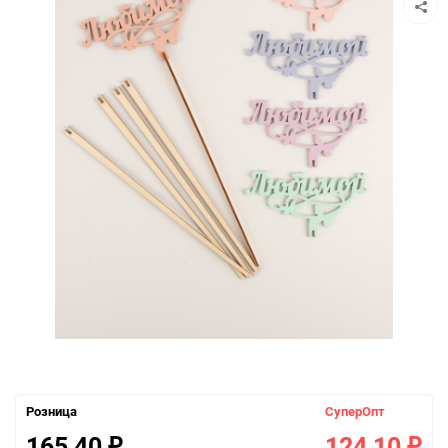
Розница
СуперОпт
165,40
124,10
₽
₽