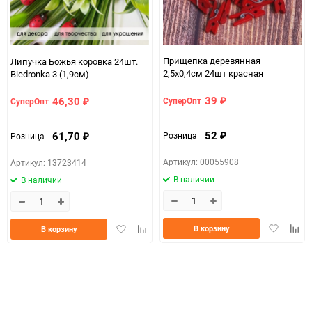
Прищепка деревянная
Липучка Божья коровка 24шт.
2,5х0,4см 24шт красная
Biedronka 3 (1,9см)
39
46,30
СуперОпт
СуперОпт
₽
₽
52
61,70
Розница
Розница
₽
₽
Артикул: 00055908
Артикул: 13723414
В наличии
В наличии
Добавить
Доба
Добавить
Добавить
В корзину
В корзину
в
к
в
к
избранно
срав
избранное
сравнению