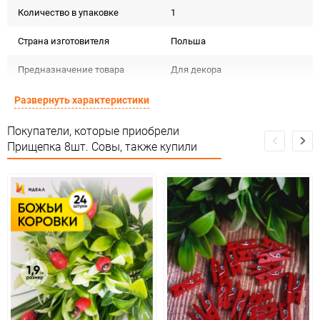
Количество в упаковке
1
Страна изготовителя
Польша
Предназначение товара
Для декора
Сертификация
Не подлежит сертификации
Развернуть характеристики
Особые условия
Особых условий не требует
Покупатели, которые приобрели
Прищепка 8шт. Совы, также купили
Минимальное количество
1
Количество в коробке
1
Единица измерения
упак