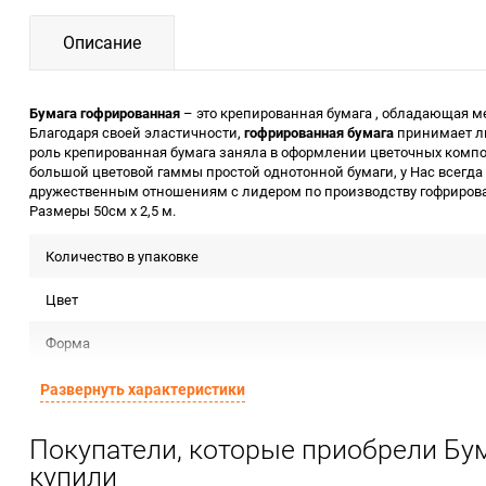
Описание
Бумага гофрированная
– это крепированная бумага , обладающая 
Благодаря своей эластичности,
гофрированная бумага
принимает лю
роль крепированная бумага заняла в оформлении цветочных компо
большой цветовой гаммы простой однотонной бумаги, у Нас всегда
дружественным отношениям с лидером по производству гофрирова
Размеры 50см х 2,5 м.
Количество в упаковке
Цвет
Форма
Срок годности
Развернуть характеристики
Предназначение товара
Покупатели, которые приобрели Бум
купили
Сертификация