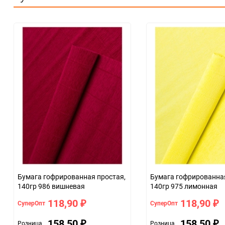
Особые условия
Минимальное количество
Единица измерения
Бумага гофрированная простая,
Бумага гофрированная
140гр 986 вишневая
140гр 975 лимонная
118,90
118,90
СуперОпт
СуперОпт
₽
₽
158,50
158,50
Розница
Розница
₽
₽