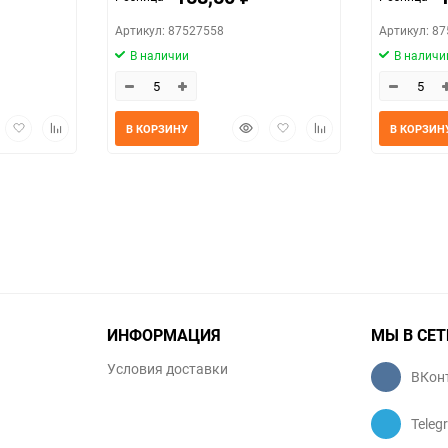
Артикул: 87527558
Артикул: 8
В наличии
В наличи
трый
Добавить
Добавить
Быстрый
Добавить
Добавить
В КОРЗИНУ
В КОРЗИН
мотр
в
к
просмотр
в
к
избранное
сравнению
избранное
сравнению
ИНФОРМАЦИЯ
МЫ В СЕТ
Условия доставки
ВКон
Teleg