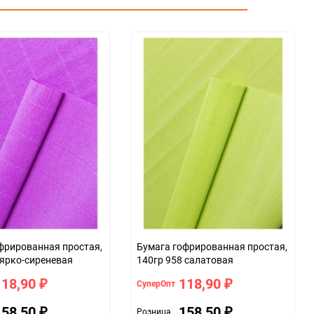
фрированная простая,
Бумага гофрированная простая,
 ярко-сиреневая
140гр 958 салатовая
118,90
118,90
СуперОпт
₽
₽
158,50
158,50
Розница
₽
₽