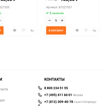
7527555
Артикул: 87527557
и
В наличии
Быстрый
Добавить
Добавить
Быстрый
Добавить
Добавит
У
В КОРЗИНУ
просмотр
в
к
просмотр
в
к
избранное
сравнению
избранное
сравнен
И
КОНТАКТЫ
8 800 234 51 55
такте
+7 (495) 411 60 01
Москва
ram
+7 (812) 309-40-78
Санкт-Петербург