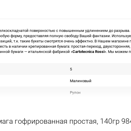
мелкоскладчатой поверхностью с повышенным удлинением до разрыва. 
бую форму, предоставляя полную свободу Вашей фантазии. Используетс
зиций, т.к. такие букеты смотрятся очень эффектно. В Нашем магазин
 есть в наличии крепированная бумага: простая-переход, двухстороння
нной бумаги — итальянской фабрикой «
Cartotecnica Rossi
». Мы можем 
5
Малиновый
Рулон
Срок годности не ограничен
Для декора и флористики
ага гофрированная простая, 140гр 98
Не подлежит сертификации