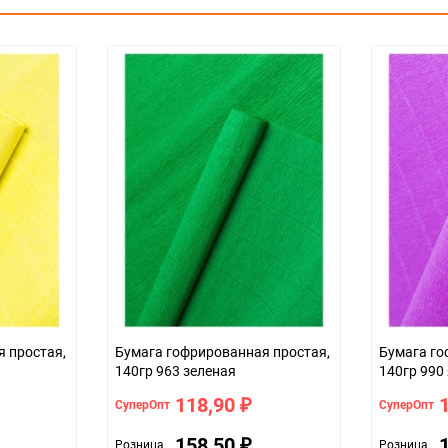
Темп. хранения: -25 до +35 С .
5
шт
 простая,
Бумага гофрированная простая,
Бумага го
140гр 963 зеленая
140гр 990
118,90
СуперОпт
СуперОпт
₽
158,50
Розница
Розница
₽