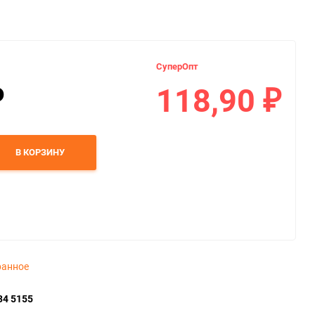
СуперОпт
118,90
₽
₽
В КОРЗИНУ
ранное
34 5155