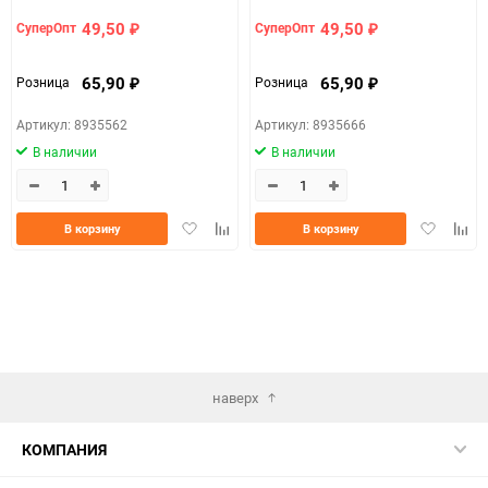
49,50
49,50
СуперОпт
СуперОпт
₽
₽
65,90
65,90
Розница
Розница
₽
₽
Артикул: 8935562
Артикул: 8935666
В наличии
В наличии
Добавить
Добавить
Добавить
Доба
В корзину
В корзину
в
к
в
к
избранное
сравнению
избранно
срав
наверх
КОМПАНИЯ