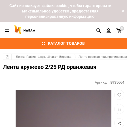
Cайт использует файлы cookie , чтобы гарантировать
максимальное удобство , предоставляя
персонализированную информацию.
0
КАТАЛОГ ТОВАРОВ
Лента. Рафия. Шнур. Шпагат. Веревка
Лента простая полипропиленова
Лента кружево 2/25 РД оранжевая
Артикул:
8935664
Добав
в
избра
Добав
к
сравн