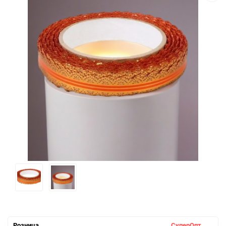
Розница
СуперОпт