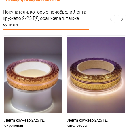
Минимальное количество
1
Покупатели, которые приобрели Лента
кружево 2/25 РД оранжевая, также
Единица измерения
шт
купили
Лента кружево 2/25 РД
Лента кружево 2/25 РД
сиреневая
фиолетовая