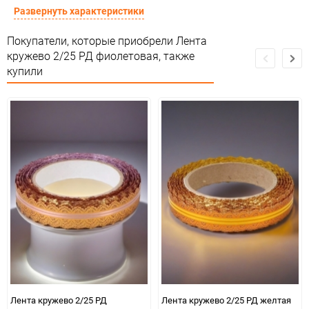
Особые условия
Особых условий не требует
Развернуть характеристики
Минимальное количество
1
Покупатели, которые приобрели Лента
кружево 2/25 РД фиолетовая, также
Единица измерения
шт
купили
Лента кружево 2/25 РД
Лента кружево 2/25 РД желтая