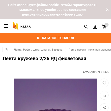
Cайт использует файлы cookie , чтобы гарантировать
максимальное удобство , предоставляя
персонализированную информацию.
0
КАТАЛОГ ТОВАРОВ
Лента. Рафия. Шнур. Шпагат. Веревка
Лента простая полипропиленова
Лента кружево 2/25 РД фиолетовая
Артикул:
8935666
Добав
в
избра
Добав
к
сравн