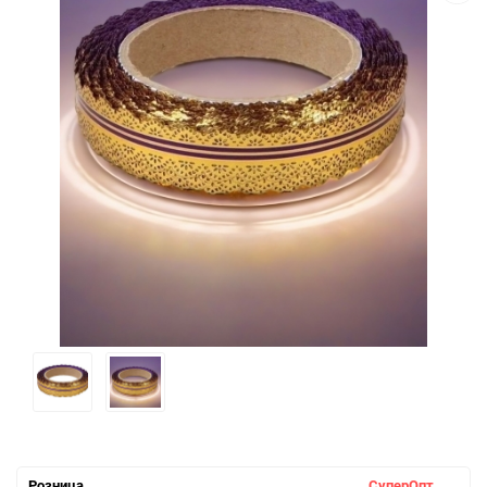
Розница
СуперОпт