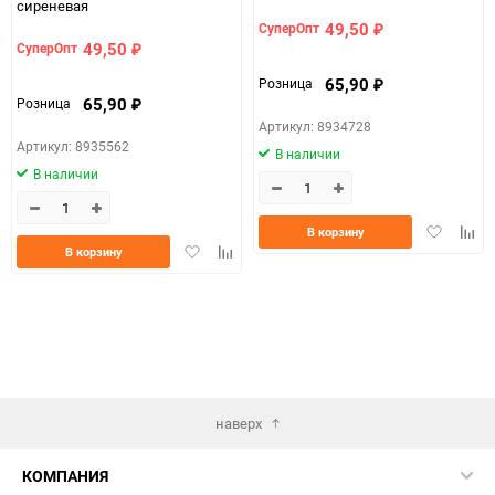
сиреневая
49,50
СуперОпт
₽
49,50
СуперОпт
₽
65,90
Розница
₽
65,90
Розница
₽
Артикул: 8934728
Артикул: 8935562
В наличии
В наличии
Добавить
Доба
В корзину
Добавить
Добавить
в
к
В корзину
в
к
избранно
срав
избранное
сравнению
наверх
КОМПАНИЯ