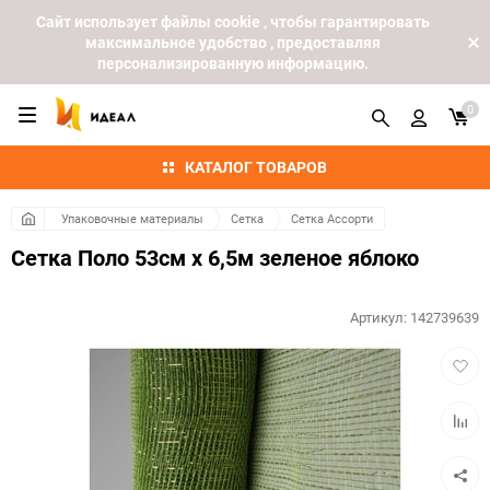
Cайт использует файлы cookie , чтобы гарантировать
максимальное удобство , предоставляя
персонализированную информацию.
0
КАТАЛОГ ТОВАРОВ
Упаковочные материалы
Сетка
Сетка Ассорти
Сетка Поло 53см х 6,5м зеленое яблоко
Артикул:
142739639
Добав
в
избра
Добав
к
сравн