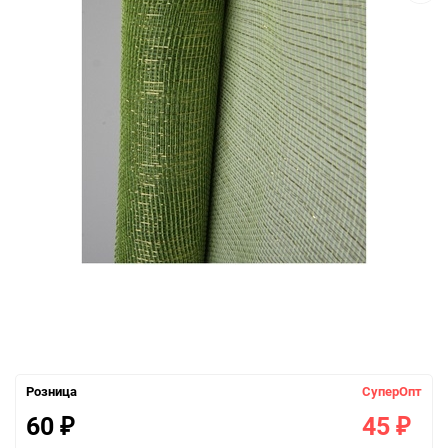
Розница
СуперОпт
60
45
₽
₽