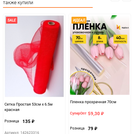
также купили
Особые условия
Особых условий не требует
SALE
ИДЕАЛ
Минимальное количество
1
Количество в коробке
20
Единица измерения
шт
ЦветНоменклатуры
зеленое яблоко
Пленка прозрачная 70см
Сетка Простая 53см х 6.5м
красная
59,30
СуперОпт
₽
135
Розница
₽
79
Розница
₽
Артикул: 142623316