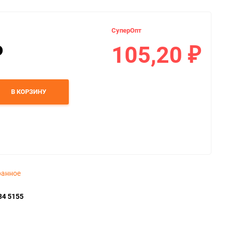
СуперОпт
105,20
₽
₽
В КОРЗИНУ
ранное
34 5155