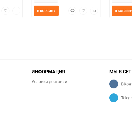
трый
Добавить
Добавить
Быстрый
Добавить
Добавить
В КОРЗИНУ
В КОРЗИН
мотр
в
к
просмотр
в
к
избранное
сравнению
избранное
сравнению
ИНФОРМАЦИЯ
МЫ В СЕТ
Условия доставки
ВКон
Teleg