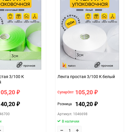
059f
стая 3/100 К
Лента простая 3/100 К белый
й
105,20
105,20
СуперОпт
₽
₽
140,20
140,20
Розница
₽
₽
046700
Артикул: 1046698
и
В наличии