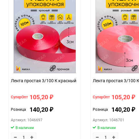
Особые условия
Минимальное количество
Количество в коробке
Единица измерения
Размер
07c4e68a_b330_11f0_8cc3_b03af2b6059f
ЦветНоменклатуры
Лента простая 3/100 К красный
Лента простая 3/100 
105,20
105,20
СуперОпт
СуперОпт
₽
₽
140,20
140,20
Розница
Розница
₽
₽
Артикул: 1046697
Артикул: 1046701
В наличии
В наличии