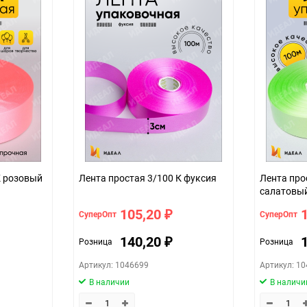
Особых условий не требует
1
144
шт
3см*100м (простая)
b2657134-d754-11f0-8cc6-b03af2b6
желтый
К розовый
Лента простая 3/100 К фуксия
Лента про
салатовы
105,20
СуперОпт
СуперОпт
₽
140,20
Розница
Розница
₽
Артикул: 1046699
Артикул: 1
В наличии
В наличи