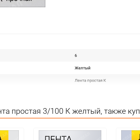
6
Желтый
Лента простая K
Срок годности не ограничен
КИТАЙ
та простая 3/100 К желтый, также ку
Для декора
Не подлежит сертификации