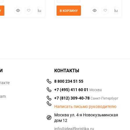
Быстрый
Добавить
Добавить
Быстрый
Добавить
Добавит
У
В КОРЗИНУ
просмотр
в
к
просмотр
в
к
избранное
сравнению
избранное
сравнен
И
КОНТАКТЫ
8 800 234 51 55
такте
+7 (495) 411 60 01
Москва
ram
+7 (812) 309-40-78
Санкт-Петербург
Написать письмо руководителю
Москва ул. 4-я Новокузьминская
дом 12
info@idealfloristika.ru