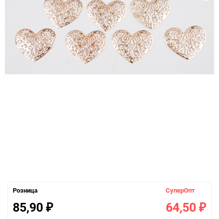
Розница
СуперОпт
85,90
64,50
₽
₽