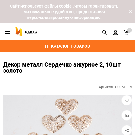
Cайт использует файлы cookie , чтобы гарантировать
максимальное удобство , предоставляя
персонализированную информацию.
0
КАТАЛОГ ТОВАРОВ
Декор металл Сердечко ажурное 2, 10шт
золото
Артикул:
00051115
Добав
в
избра
Добав
к
сравн