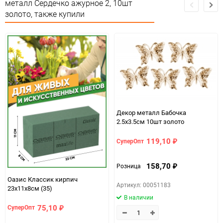
металл Сердечко ажурное 2, 10шт
Единица измерения
упак
золото, также купили
Декор металл Бабочка
2.5х3.5см 10шт золото
119,10
СуперОпт
₽
158,70
Розница
₽
Оазис Классик кирпич
Артикул: 00051183
23х11х8см (35)
В наличии
75,10
СуперОпт
₽