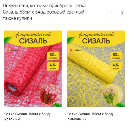
Сертификация
Не подлежит сертификации
Покупатели, которые приобрели Сетка
Сизаль 53см х 5ярд розовый светлый,
Особые условия
Особых условий не требует
также купили
Минимальное количество
1
Количество в коробке
20
Единица измерения
шт
ЦветНоменклатуры
розовый светлый
Сетка Сизаль 53см х 5ярд
Сетка Сизаль 53см х 5ярд
красный
лимонный