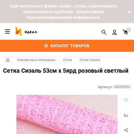
Cайт использует файлы cookie , чтобы гарантировать
максимальное удобство , предоставляя
персонализированную информацию.
0
КАТАЛОГ ТОВАРОВ
Упаковочные материалы
Сетка
Сетка Сизаль
Сетка Сизаль 53см х 5ярд розовый светлый
Артикул:
00053951
Добав
в
избра
Добав
к
сравн