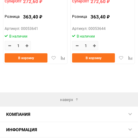
272,60
272,60
СуперОпт
СуперОпт
₽
₽
363,40
363,40
Розница
Розница
₽
₽
Артикул: 00053641
Артикул: 00053644
В наличии
В наличии
Добавить
Добавить
Добавить
Доба
В корзину
В корзину
в
к
в
к
избранное
сравнению
избранно
срав
наверх
КОМПАНИЯ
ИНФОРМАЦИЯ