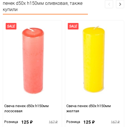
пенек d50х h150мм оливковая, также
Минимальное количество
1
купили
Количество в коробке
1
SALE
SALE
Единица измерения
шт
Свеча пенек d50х h150мм
Свеча пенек d50х h150мм
лососевая
желтая
125
125
167
167
Розница
Розница
₽
₽
₽
₽