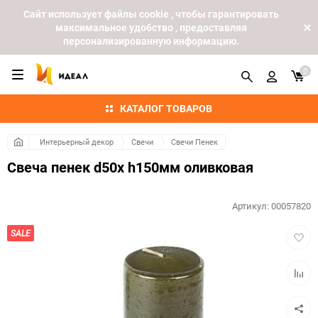
Cайт использует файлы cookie , чтобы гарантировать
максимальное удобство , предоставляя
персонализированную информацию.
0
КАТАЛОГ ТОВАРОВ
Интерьерный декор
Свечи
Свечи Пенек
Свеча пенек d50х h150мм оливковая
Артикул:
00057820
Добав
SALE
в
избра
Добав
к
сравн