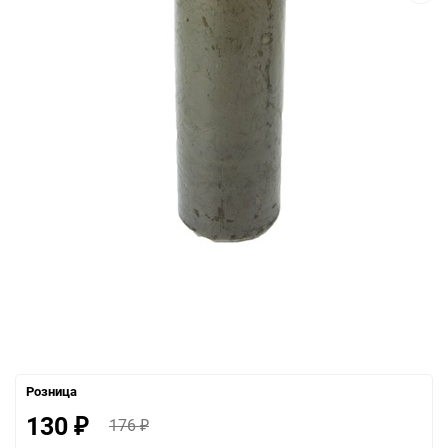
Розница
130
176
₽
₽