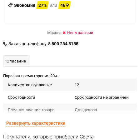
Экономия
27%
или
46
₽
Москва
Нет в наличии
Заказ по телефону
8 800 234 5155
Описание
Парафин время горения 20ч..
Количество в упаковке
12
Срок годности
Срок годности не ограничен
Предназначение товара
Для декора
Сертификация
Не подлежит сертификации
Развернуть характеристики
Особые условия
Особых условий не требует
Покупатели, которые приобрели Свеча