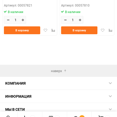
Артикул: 00057821
Артикул: 00057810
В наличии
В наличии
Добавить
Добавить
Добавить
Доба
В корзину
В корзину
в
к
в
к
избранное
сравнению
избранно
срав
наверх
КОМПАНИЯ
ИНФОРМАЦИЯ
МЫ В СЕТИ