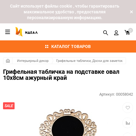
Cайт использует файлы cookie , чтобы гарантировать
максимальное удобство , предоставляя
персонализированную информацию.
0
КАТАЛОГ ТОВАРОВ
Интерьерный декор
Грифельные таблички, Доски для заметок
Грифельная табличка на подставке овал
10x8см ажурный край
Артикул:
00058042
Добав
SALE
в
избра
Добав
к
сравн