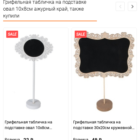
Грифельная табличка на подставке
Особые условия
Особых условий не требует
овал 10x8см ажурный край, также
купили
Минимальное количество
1
Количество в коробке
600
SALE
SALE
Единица измерения
шт
Грифельная табличка на
Грифельная табличка на
подставке овал 10x8см
подставке 30x20см кружевной
ажурный край белая
край
22
49
Розница
Розница
₽
₽