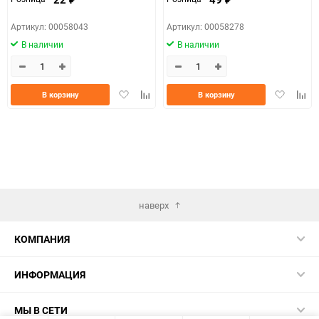
Артикул: 00058043
Артикул: 00058278
В наличии
В наличии
Добавить
Добавить
Добавить
Доба
В корзину
В корзину
в
к
в
к
избранное
сравнению
избранно
срав
наверх
КОМПАНИЯ
ИНФОРМАЦИЯ
МЫ В СЕТИ