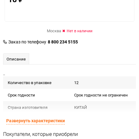
Москва
Нет в наличии
Заказ по телефону
8 800 234 5155
Описание
..
Количество в упаковке
12
Срок годности
Срок годности не ограничен
Страна изготовителя
КИТАЙ
Предназначение товара
Для декора
Развернуть характеристики
Сертификация
Не подлежит сертификации
Покупатели, которые приобрели