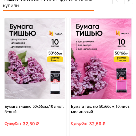
Страна изготовителя
КИТАЙ
купили
Предназначение товара
Для флористики
Сертификация
Не подлежит сертификации
Особые условия
Особых условий не требует
Минимальное количество
1
Количество в коробке
200
Единица измерения
упак
ЦветНоменклатуры
фуксия
Бумага тишью 50х66см,10 лист.
Бумага тишью 50х66см,10 лист.
белый
малиновый
32,50
32,50
СуперОпт
СуперОпт
₽
₽