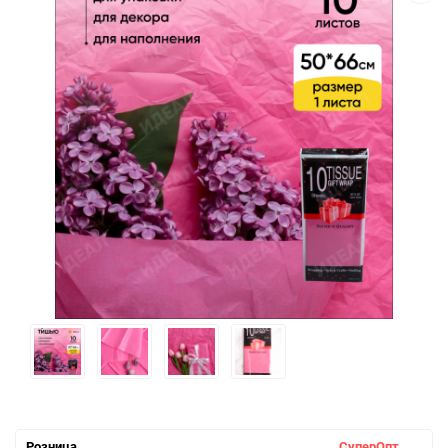
Розница
СуперОпт