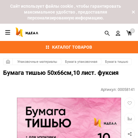
Cайт использует файлы cookie , чтобы гарантировать
максимальное удобство , предоставляя
персонализированную информацию.
0
КАТАЛОГ ТОВАРОВ
Упаковочные материалы
Бумага упаковочная
Бумага тишью
Бумага тишью 50х66см,10 лист. фуксия
Артикул:
00058141
Добав
в
избра
Добав
к
сравн