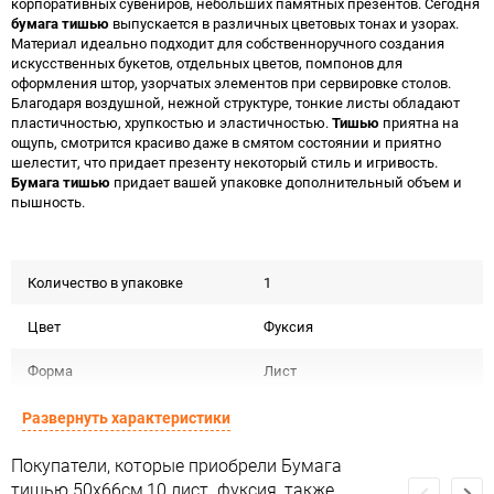
корпоративных сувениров, небольших памятных презентов. Сегодня
бумага тишью
выпускается в различных цветовых тонах и узорах.
Материал идеально подходит для собственноручного создания
искусственных букетов, отдельных цветов, помпонов для
оформления штор, узорчатых элементов при сервировке столов.
Благодаря воздушной, нежной структуре, тонкие листы обладают
пластичностью, хрупкостью и эластичностью.
Тишью
приятна на
ощупь, смотрится красиво даже в смятом состоянии и приятно
шелестит, что придает презенту некоторый стиль и игривость.
Бумага тишью
придает вашей упаковке дополнительный объем и
пышность.
Количество в упаковке
1
Цвет
Фуксия
Форма
Лист
Материал
Бумага тишью тон
Развернуть характеристики
Срок годности
Срок годности не ограничен
Покупатели, которые приобрели Бумага
тишью 50х66см,10 лист. фуксия, также