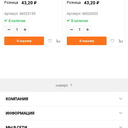
43,20
43,20
Розница
Розница
₽
₽
Артикул: 46025159
Артикул: 46026055
В наличии
В наличии
Добавить
Добавить
Добавить
Доба
В корзину
В корзину
в
к
в
к
избранное
сравнению
избранно
срав
наверх
КОМПАНИЯ
ИНФОРМАЦИЯ
МЫ В СЕТИ