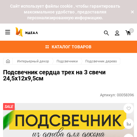
Cайт использует файлы cookie , чтобы гарантировать
максимальное удобство , предоставляя
персонализированную информацию.
0
КАТАЛОГ ТОВАРОВ
Интерьерный декор
Подсвечники
Подсвечник дерево
Подсвечник сердца трех на 3 свечи
24,5х12х9,5см
Артикул:
00058396
Добав
SALE
в
избра
Добав
к
сравн