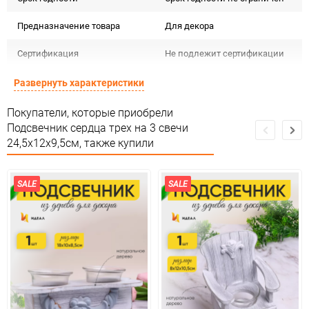
Предназначение товара
Для декора
Сертификация
Не подлежит сертификации
Особые условия
Особых условий не требует
Развернуть характеристики
Минимальное количество
1
Покупатели, которые приобрели
Подсвечник сердца трех на 3 свечи
Количество в коробке
36
24,5х12х9,5см, также купили
Единица измерения
шт
SALE
SALE