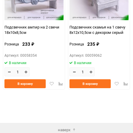
Подсвечник ампир на 2 свечи
Подсвечник скамья на 1 свечу
18х10х8,5см
8х12х10,5см с декором серый
233
235
Розница
Розница
₽
₽
Артикул: 00058354
Артикул: 00059062
В наличии
В наличии
Добавить
Добавить
Добавить
Доба
В корзину
В корзину
в
к
в
к
избранное
сравнению
избранно
срав
наверх