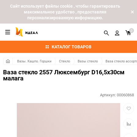
Cайт использует файлы cookie , чтобы гарантировать
максимальное удобство , предоставляя
персонализированную информацию.
0
КАТАЛОГ ТОВАРОВ
Вазы. Кашпо. Горшки
Стекло
Вазы стекло
Ваза стекло ассорт
Ваза стекло 2557 Люксембург D16,5x30см
малага
Артикул:
00060868
Добав
в
избра
Добав
к
сравн