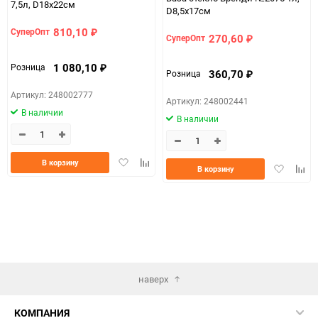
7,5л, D18x22см
D8,5x17см
810,10
СуперОпт
₽
270,60
СуперОпт
₽
1 080,10
Розница
₽
360,70
Розница
₽
Артикул: 248002777
Артикул: 248002441
В наличии
В наличии
Добавить
Добавить
В корзину
Добавить
Доба
В корзину
в
к
в
к
избранное
сравнению
избранно
срав
наверх
КОМПАНИЯ