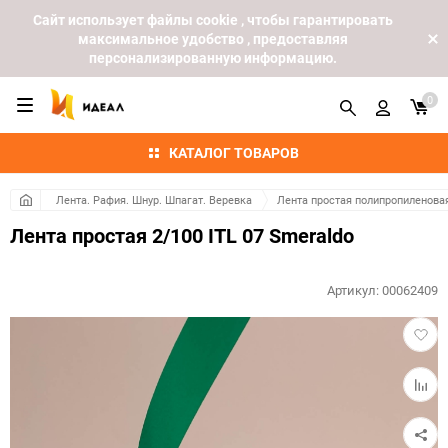
Cайт использует файлы cookie , чтобы гарантировать
максимальное удобство , предоставляя
персонализированную информацию.
0
КАТАЛОГ ТОВАРОВ
Лента. Рафия. Шнур. Шпагат. Веревка
Лента простая полипропиленова
Лента простая 2/100 ITL 07 Smeraldo
Артикул:
00062409
Добав
в
избра
Добав
к
сравн