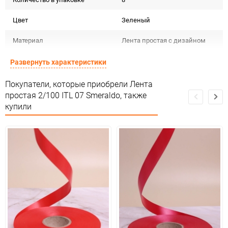
Цвет
Зеленый
Материал
Лента простая с дизайном
Срок годности
Срок годности не ограничен
Развернуть характеристики
Предназначение товара
Для декора
Покупатели, которые приобрели Лента
простая 2/100 ITL 07 Smeraldo, также
Сертификация
Не подлежит сертификации
купили
Особые условия
Особых условий не требует
Минимальное количество
1
Количество в коробке
32
Единица измерения
шт
Размер
2см*100м (простая)
ЦветНоменклатуры
изумрудный