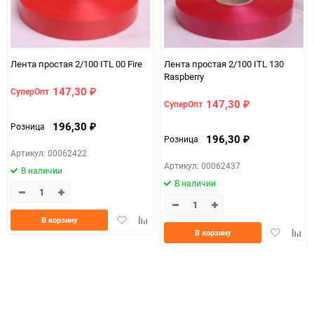
Лента простая 2/100 ITL 00 Fire
Лента простая 2/100 ITL 130
Raspberry
147,30
СуперОпт
₽
147,30
СуперОпт
₽
196,30
Розница
₽
196,30
Розница
₽
Артикул: 00062422
Артикул: 00062437
В наличии
В наличии
Добавить
Добавить
В корзину
Добавить
Доба
в
к
В корзину
в
к
избранное
сравнению
избранно
срав