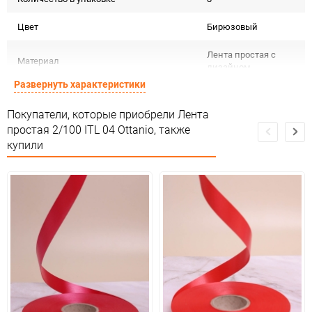
Цвет
Бирюзовый
Лента простая с
Материал
дизайном
Развернуть характеристики
Срок годности не
Срок годности
ограничен
Покупатели, которые приобрели Лента
простая 2/100 ITL 04 Ottanio, также
Предназначение товара
Для декора
купили
Не подлежит
Сертификация
сертификации
Особых условий не
Особые условия
требует
Минимальное количество
1
Количество в коробке
32
Единица измерения
шт