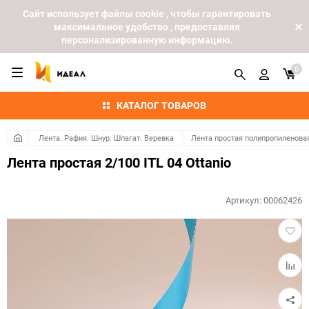
Cайт использует файлы cookie , чтобы гарантировать
максимальное удобство , предоставляя
персонализированную информацию.
0
КАТАЛОГ ТОВАРОВ
Лента. Рафия. Шнур. Шпагат. Веревка
Лента простая полипропиленова
Лента простая 2/100 ITL 04 Ottanio
Артикул:
00062426
Добав
в
избра
Добав
к
сравн