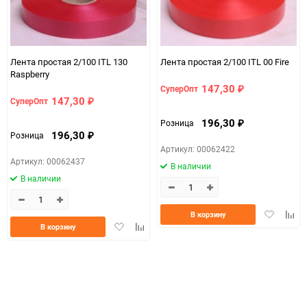
Размер
2см*100м (простая)
d7936307-d754-11f0-
07c4e68a_b330_11f0_8cc3_b03af2b6059f
8cc6-b03af2b6059f
Лента простая 2/100 ITL 130
Лента простая 2/100 ITL 00 Fire
Raspberry
ЦветНоменклатуры
бирюзовый
147,30
СуперОпт
₽
147,30
СуперОпт
₽
196,30
Розница
₽
196,30
Розница
₽
Артикул: 00062422
Артикул: 00062437
В наличии
В наличии
Добавить
Доба
В корзину
Добавить
Добавить
в
к
В корзину
в
к
избранно
срав
избранное
сравнению