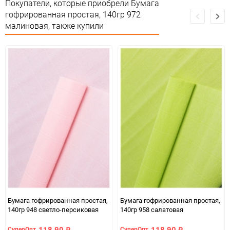
Срок годности
Срок годности не ограничен
Покупатели, которые приобрели Бумага
гофрированная простая, 140гр 972
Страна изготовителя
Италия
малиновая, также купили
Предназначение товара
Для флористики
Сертификация
Не подлежит сертификации
Особые условия
Темп. хранения: -20 до +35 С .
Минимальное количество
5
Количество в коробке
50
Единица измерения
шт
ЦветНоменклатуры
малиновый
Бумага гофрированная простая,
Бумага гофрированная простая,
140гр 948 светло-персиковая
140гр 958 салатовая
118,90
118,90
СуперОпт
СуперОпт
₽
₽