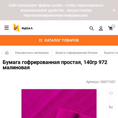
Cайт использует файлы cookie , чтобы гарантировать
максимальное удобство , предоставляя
персонализированную информацию.
0
КАТАЛОГ ТОВАРОВ
Упаковочные материалы
Бумага гофрированная Италия
Бумага го
Бумага гофрированная простая, 140гр 972
малиновая
Артикул:
00071357
Добав
в
избра
Добав
к
сравн