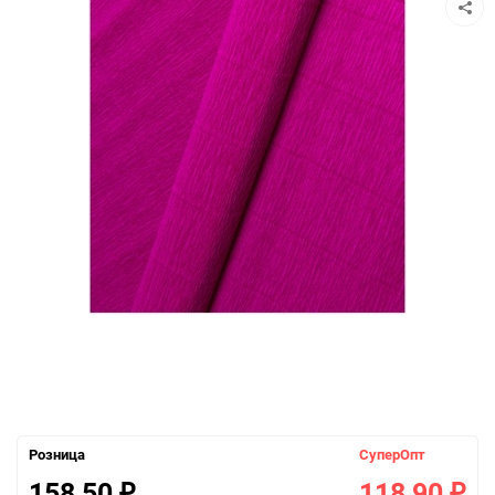
Розница
СуперОпт
158,50
118,90
₽
₽