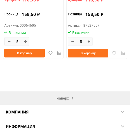
158,50
158,50
Розница
Розница
₽
₽
Артикул: 00064605
Артикул: 87527557
В наличии
В наличии
Добавить
Добавить
Добавить
Доба
В корзину
В корзину
в
к
в
к
избранное
сравнению
избранно
срав
наверх
КОМПАНИЯ
ИНФОРМАЦИЯ