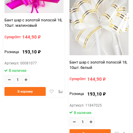
Бант шар с золотой полосой 18,
10шт. малиновый
144,90
СуперОпт
₽
193,10
Розница
₽
Бант шар с золотой полосой 18,
Артикул: 00081077
10шт. белый
В наличии
144,90
СуперОпт
₽
Добавить
Добавить
В корзину
193,10
Розница
₽
в
к
избранное
сравнению
Артикул: 11847025
В наличии