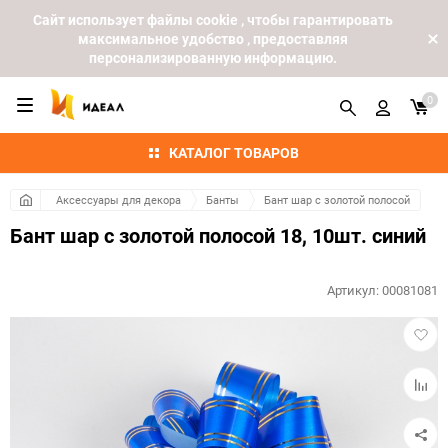
Cайт использует файлы cookie , чтобы гарантировать
максимальное удобство , предоставляя
персонализированную информацию.
0
КАТАЛОГ ТОВАРОВ
Аксессуары для декора
Банты
Бант шар с золотой полосой
Бант шар с золотой полосой 18, 10шт. синий
Артикул:
00081081
Добав
в
избра
Добав
к
сравн