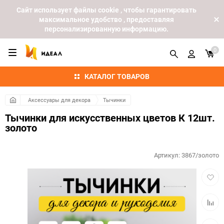
Cайт использует файлы cookie , чтобы гарантировать
максимальное удобство , предоставляя
персонализированную информацию.
0
КАТАЛОГ ТОВАРОВ
Аксессуары для декора
Тычинки
Тычинки для искусственных цветов К 12шт.
золото
Артикул:
3867/золото
Добав
в
избра
Добав
к
сравн