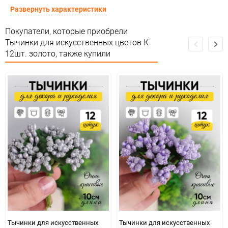
Страна изготовителя
КИТАЙ
Развернуть характеристики
Предназначение товара
Для декора и флористики
Покупатели, которые приобрели
Тычинки для искусственных цветов К
Сертификация
Не подлежит сертификации
12шт. золото, также купили
Особые условия
Особых условий не требует
Минимальное количество
12
Количество в коробке
1 200
Единица измерения
набор
Тычинки для искусственных
Тычинки для искусственных