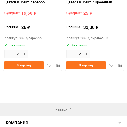
цветов К 12шт. серебро
цветов К 12шт. сиреневый
19,50
25
СуперОпт
СуперОпт
₽
₽
26
33,30
Розница
Розница
₽
₽
Артикул: 3867/серебро
Артикул: 3867/сиреневый
В наличии
В наличии
Добавить
Добавить
Добавить
Доба
В корзину
В корзину
в
к
в
к
избранное
сравнению
избранно
срав
наверх
КОМПАНИЯ