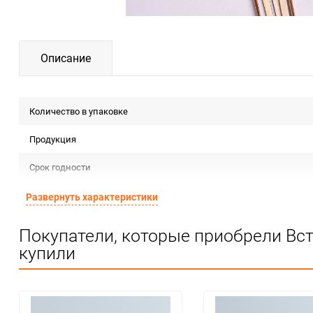
Описание
Количество в упаковке
Продукция
Срок годности
Страна изготовителя
Развернуть характеристики
Предназначение товара
Покупатели, которые приобрели Вс
купили
Сертификация
Особые условия
Минимальное количество