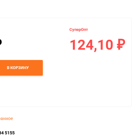
СуперОпт
124,10
₽
₽
В КОРЗИНУ
ранное
34 5155