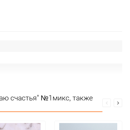
лаю счастья" №1микс, также
 от огня и влаги