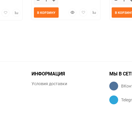
Быстрый
Добавить
Добавить
трый
Добавить
Добавить
В КОРЗИНУ
В КОРЗИН
просмотр
в
к
мотр
в
к
избранное
сравнению
избранное
сравнению
ИНФОРМАЦИЯ
МЫ В СЕТ
Условия доставки
ВКон
Teleg