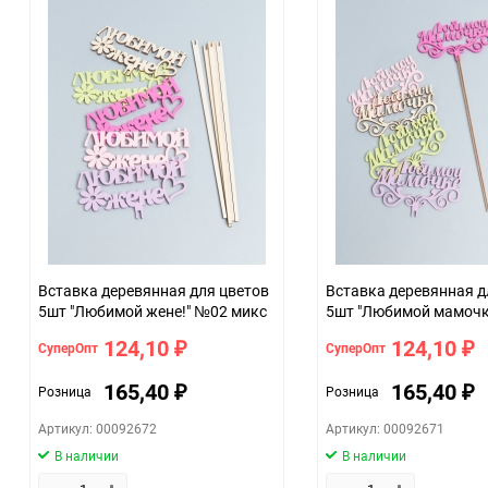
Единица измерения
Вставка деревянная для цветов
Вставка деревянная д
5шт "Любимой жене!" №02 микс
5шт "Любимой мамочк
микс
124,10
124,10
СуперОпт
СуперОпт
₽
₽
165,40
165,40
Розница
Розница
₽
₽
Артикул: 00092672
Артикул: 00092671
В наличии
В наличии