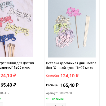
еревянная для цветов
Вставка деревянная для цветов
равляю!" №05 микс
5шт "От всей души!" №07 микс
124,10
124,10
СуперОпт
₽
₽
165,40
165,40
Розница
₽
₽
0103412
Артикул: 00092668
и
В наличии