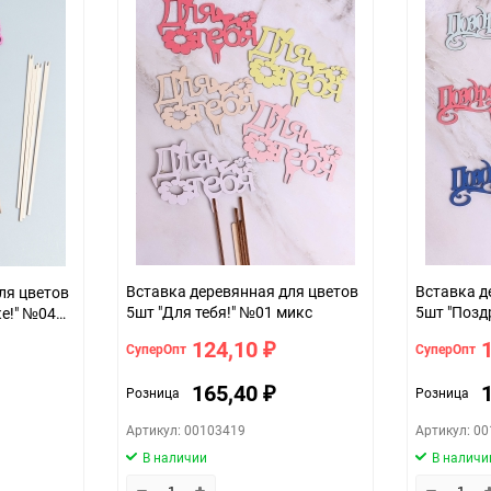
упак
Вставка деревянная для цветов
Вставка д
ля цветов
5шт "Для тебя!" №01 микс
5шт "Позд
е!" №04
124,10
СуперОпт
СуперОпт
₽
165,40
Розница
Розница
₽
Артикул: 00103419
Артикул: 0
В наличии
В наличи