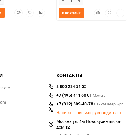
Быстрый
Добавить
Добавить
Быстрый
Добавить
Добавит
У
В КОРЗИНУ
просмотр
в
к
просмотр
в
к
избранное
сравнению
избранное
сравнен
И
КОНТАКТЫ
8 800 234 51 55
такте
+7 (495) 411 60 01
Москва
ram
+7 (812) 309-40-78
Санкт-Петербург
Написать письмо руководителю
Москва ул. 4-я Новокузьминская
дом 12