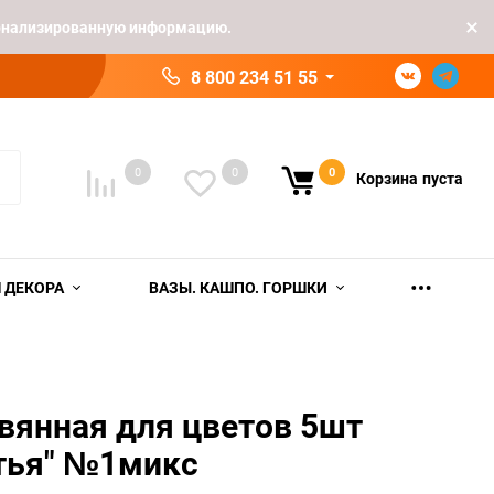
рсонализированную информацию.
8 800 234 51 55
0
0
0
Корзина
пуста
 ДЕКОРА
ВАЗЫ. КАШПО. ГОРШКИ
вянная для цветов 5шт
тья" №1микс