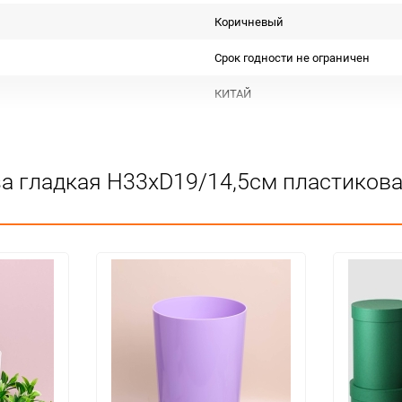
Коричневый
Срок годности не ограничен
КИТАЙ
Для декора
Не подлежит сертификации
за гладкая H33хD19/14,5см пластиков
Особых условий не требует
1
48
шт