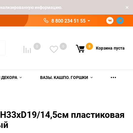
рсонализированную информацию.
8 800 234 51 55
0
0
0
Корзина
пуста
 ДЕКОРА
ВАЗЫ. КАШПО. ГОРШКИ
 H33хD19/14,5см пластиковая
ый