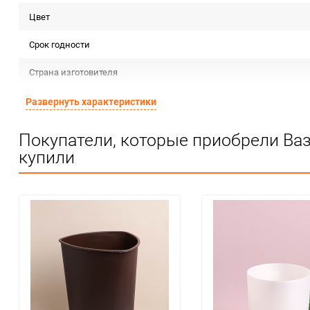
Цвет
Срок годности
Страна изготовителя
Предназначение товара
Развернуть характеристики
Сертификация
Покупатели, которые приобрели Ва
купили
Особые условия
Минимальное количество
Количество в коробке
Единица измерения