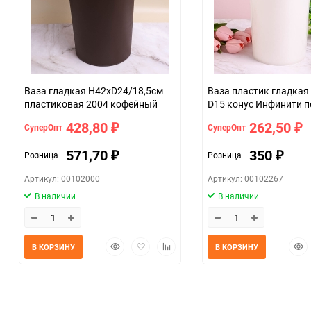
Ваза гладкая H42хD24/18,5см
Ваза пластик гладкая
пластиковая 2004 кофейный
D15 конус Инфинити 
428,80
262,50
СуперОпт
СуперОпт
₽
₽
571,70
350
Розница
Розница
₽
₽
Артикул: 00102000
Артикул: 00102267
В наличии
В наличии
Быстрый
Добавить
Добавить
Быс
В КОРЗИНУ
В КОРЗИНУ
просмотр
в
к
прос
избранное
сравнению