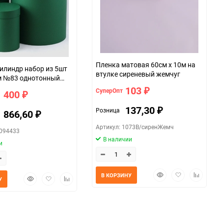
Пленка матовая 60см х 10м на
линдр набор из 5шт
втулке сиреневый жемчуг
м №83 однотонный
103
СуперОпт
₽
1 400
₽
137,30
Розница
₽
1 866,60
₽
Артикул: 1073В/сиренЖемч
0094433
В наличии
и
Быстрый
Добавить
Добавит
В КОРЗИНУ
Быстрый
Добавить
Добавить
У
просмотр
в
к
просмотр
в
к
избранное
сравнен
избранное
сравнению