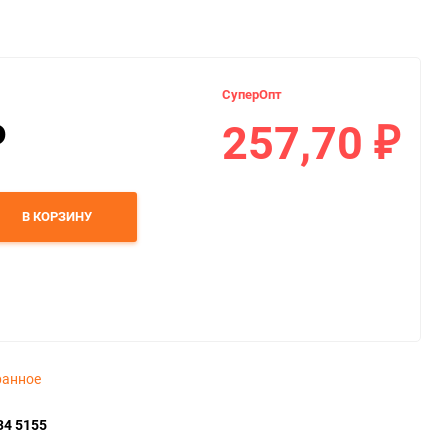
СуперОпт
257,70
₽
₽
В КОРЗИНУ
ранное
34 5155