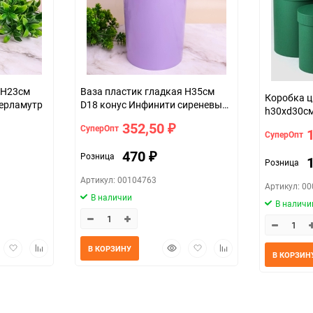
 H23см
Ваза пластик гладкая H35см
Коробка ци
перламутр
D18 конус Инфинити сиреневый
h30xd30с
светлый
зеленый
352,50
СуперОпт
₽
СуперОпт
470
Розница
₽
Розница
Артикул: 00104763
Артикул: 0
В наличии
В наличи
трый
Добавить
Добавить
Быстрый
Добавить
Добавить
В КОРЗИНУ
В КОРЗИН
мотр
в
к
просмотр
в
к
избранное
сравнению
избранное
сравнению