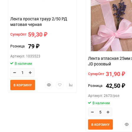
Лента простая траур 2/50 РД
матовая черная
59,30
СуперОпт
₽
79
Розница
₽
Артикул: 1035523
Лента атласная 25мм 
В наличии
JD розовый
31,90
СуперОпт
₽
Быстрый
Добавить
Добавить
42,50
В КОРЗИНУ
Розница
₽
просмотр
в
к
избранное
сравнению
Артикул: 2673/роз
В наличии
Быс
В КОРЗИНУ
прос