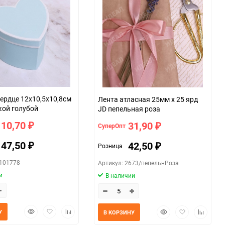
ердце 12х10,5х10,8см
Лента атласная 25мм х 25 ярд
кой голубой
JD пепельная роза
110,70
31,90
СуперОпт
₽
₽
147,50
42,50
Розница
₽
₽
0101778
Артикул: 2673/пепельнРоза
и
В наличии
Быстрый
Добавить
Добавить
Быстрый
Добавить
Добавит
У
В КОРЗИНУ
просмотр
в
к
просмотр
в
к