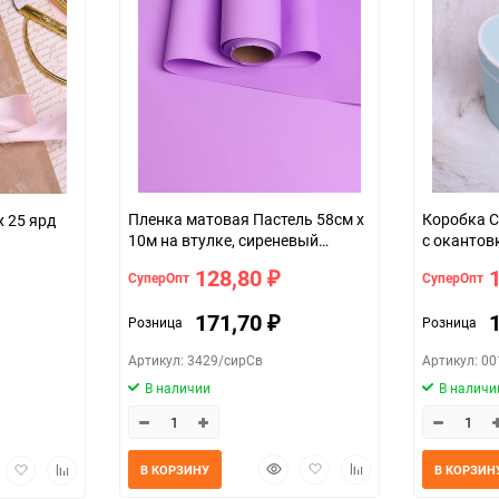
Пленка матовая Пастель 58см х
Коробка С
х 25 ярд
10м на втулке, сиреневый
с окантов
светлый
128,80
СуперОпт
СуперОпт
₽
171,70
Розница
Розница
₽
Артикул: 3429/сирСв
Артикул: 0
В наличии
В наличи
Быстрый
Добавить
Добавить
трый
Добавить
Добавить
В КОРЗИНУ
В КОРЗИН
просмотр
в
к
мотр
в
к