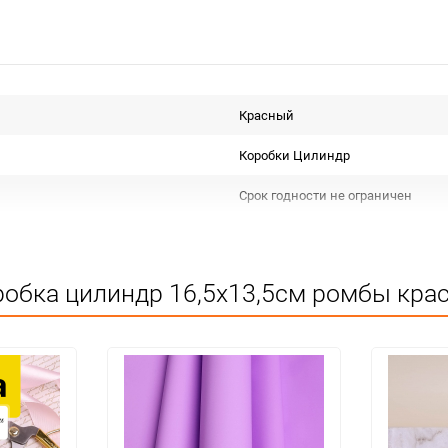
Красный
Коробки Цилиндр
Срок годности не ограничен
Для декора
Подлежит декларации о соответс
робка цилиндр 16,5х13,5см ромбы крас
Особых условий не требует
1
шт