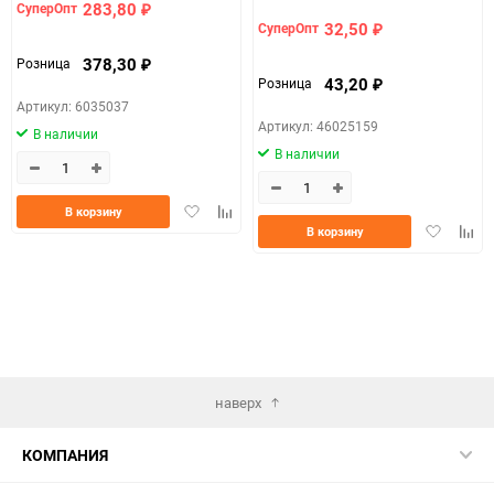
283,80
СуперОпт
₽
32,50
СуперОпт
₽
378,30
Розница
₽
43,20
Розница
₽
Артикул: 6035037
Артикул: 46025159
В наличии
В наличии
Добавить
Добавить
В корзину
Добавить
Доба
в
к
В корзину
в
к
избранное
сравнению
избранно
срав
наверх
КОМПАНИЯ