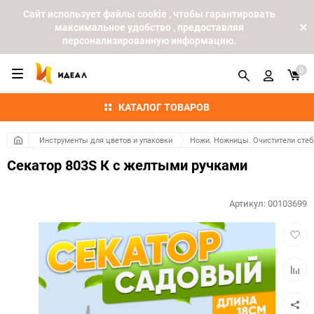
Cайт использует файлы cookie , чтобы гарантировать
максимальное удобство , предоставляя
персонализированную информацию.
0
КАТАЛОГ ТОВАРОВ
Инструменты для цветов и упаковки
Ножи. Ножницы. Очистители стеб
Секатор 803S К с желтыми ручками
Артикул:
00103699
Добав
в
избра
Добав
к
сравн