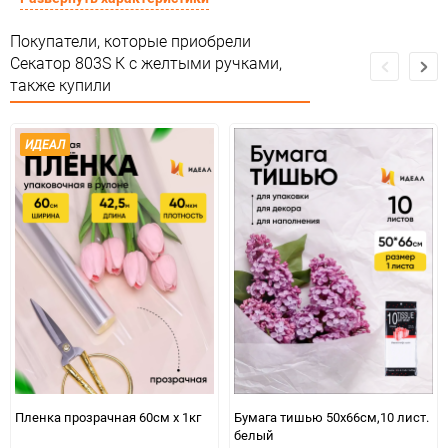
Сертификация
Не подлежит сертификации
Покупатели, которые приобрели
Секатор 803S К с желтыми ручками,
Особые условия
Особых условий не требует
также купили
Минимальное количество
1
ИДЕАЛ
Количество в коробке
120
Единица измерения
шт.
Пленка прозрачная 60см x 1кг
Бумага тишью 50х66см,10 лист.
белый