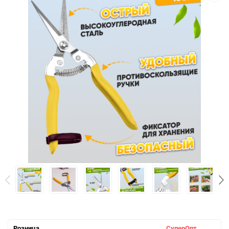
Розница
СуперОпт