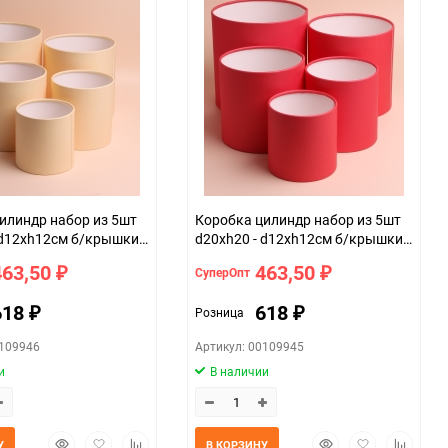
линдр набор из 5шт
Коробка цилиндр набор из 5шт
 d12хh12см б/крышки
d20хh20 - d12хh12см б/крышки
красный
463,50
463,50
СуперОпт
₽
₽
618
618
Розница
₽
₽
0109946
Артикул: 00109945
и
В наличии
Быстрый
Добавить
Добавить
Быстрый
Добавить
Добавит
У
В КОРЗИНУ