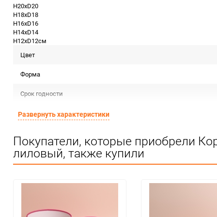
H20хD20
H18хD18
H16хD16
H14хD14
H12хD12см
Цвет
Форма
Срок годности
Страна изготовителя
Развернуть характеристики
Предназначение товара
Покупатели, которые приобрели Ко
лиловый, также купили
Сертификация
Особые условия
Минимальное количество
Количество в коробке