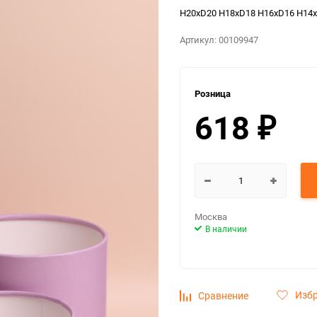
H20хD20 H18хD18 H16хD16 H14
Артикул:
00109947
Розница
618
₽
Москва
В наличии
Изб
Сравнение