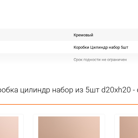
Кремовый
Коробки Цилиндр набор 5шт
Срок годности не ограничен
РОССИЯ
Для декора
робка цилиндр набор из 5шт d20хh20 
Не подлежит сертификации
Особых условий не требует
1
18