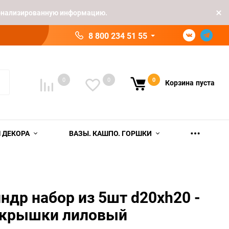
рсонализированную информацию.
8 800 234 51 55
0
0
0
Корзина
пуста
 ДЕКОРА
ВАЗЫ. КАШПО. ГОРШКИ
ндр набор из 5шт d20хh20 -
/крышки лиловый