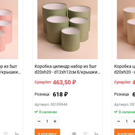
набор
з 5шт
Коробка цилиндр набор из 5шт
Коробка ци
б/крышки
d20хh20 - d12хh12см б/крышки
d20хh20 -
оливковый
кремовый
463,50
СуперОпт
СуперОпт
₽
618
Розница
Розница
₽
Артикул: 00109944
Артикул: 0
В наличии
В наличи
трый
Добавить
Добавить
Быстрый
Добавить
Добавить
В КОРЗИНУ
В КОРЗИН