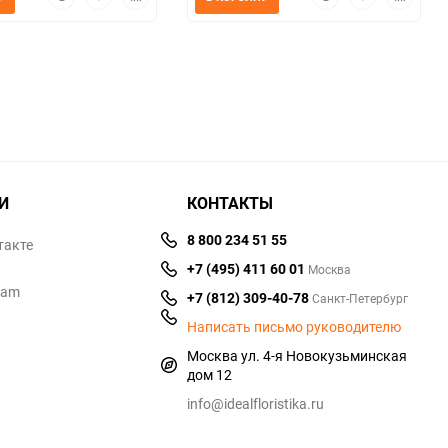
просмотр
в
к
просмотр
в
к
избранное
сравнению
избранное
сравнен
И
КОНТАКТЫ
8 800 234 51 55
такте
+7 (495) 411 60 01
Москва
ram
+7 (812) 309-40-78
Санкт-Петербург
Написать письмо руководителю
Москва ул. 4-я Новокузьминская
дом 12
info@idealfloristika.ru