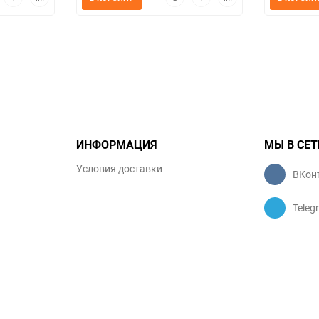
мотр
в
к
просмотр
в
к
избранное
сравнению
избранное
сравнению
ИНФОРМАЦИЯ
МЫ В СЕТ
Условия доставки
ВКон
Teleg