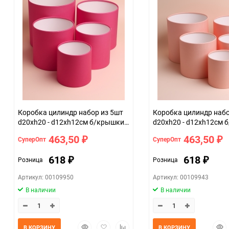
Единица измерения
Коробка цилиндр набор из 5шт
Коробка цилиндр набор и
d20хh20 - d12хh12см б/крышки
d20хh20 - d12хh12см 
фуксия
коралл
463,50
463,50
СуперОпт
СуперОпт
₽
₽
618
618
Розница
Розница
₽
₽
Артикул: 00109950
Артикул: 00109943
В наличии
В наличии
Быстрый
Добавить
Добавить
Быс
В КОРЗИНУ
В КОРЗИНУ