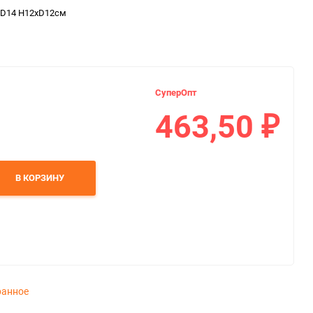
хD14 H12хD12см
СуперОпт
463,50
₽
В КОРЗИНУ
ранное