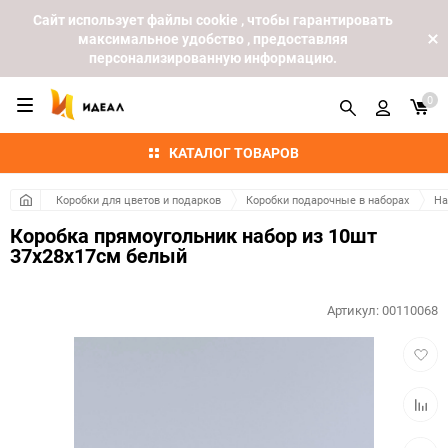
Cайт использует файлы cookie , чтобы гарантировать
максимальное удобство , предоставляя
персонализированную информацию.
0
КАТАЛОГ ТОВАРОВ
Коробки для цветов и подарков
Коробки подарочные в наборах
На
Коробка прямоугольник набор из 10шт
37х28х17см белый
Артикул:
00110068
Добав
в
избра
Добав
к
сравн