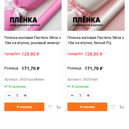
Пленка матовая Пастель 58см х
Пленка матовая Пастель 58см х
10м на втулке, розовый жемчуг
10м на втулке, белый РЦ
128,80
128,80
СуперОпт
СуперОпт
₽
₽
171,70
171,70
Розница
Розница
₽
₽
Артикул: 3429/розЖемч
Артикул: 3429/бел
В наличии
В наличии
Добавить
Добавить
Добавить
Доба
В корзину
В корзину
в
к
в
к
избранное
сравнению
избранно
срав