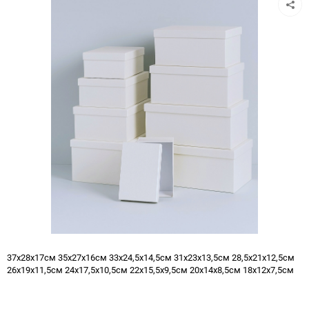
37х28х17см 35х27х16см 33х24,5х14,5см 31х23х13,5см 28,5х21х12,5см
26х19х11,5см 24х17,5х10,5см 22х15,5х9,5см 20х14х8,5см 18х12х7,5см