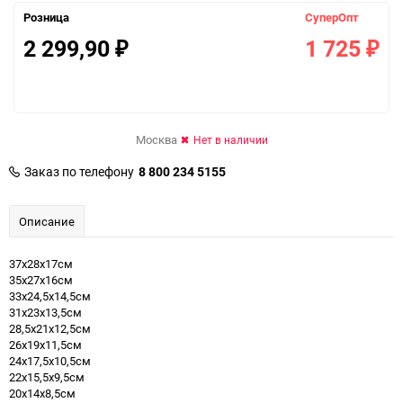
Розница
СуперОпт
2 299,90
1 725
₽
₽
Москва
Нет в наличии
Заказ по телефону
8 800 234 5155
Описание
37х28х17см
35х27х16см
33х24,5х14,5см
31х23х13,5см
28,5х21х12,5см
26х19х11,5см
24х17,5х10,5см
22х15,5х9,5см
20х14х8,5см