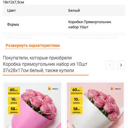
18х12х7,5см
Цвет
Белый
Коробки Прямоугольник
Форма
набор 10шт
Срок годности
Срок годности не ограничен
Развернуть характеристики
Страна изготовителя
КИТАЙ
Покупатели, которые приобрели
Предназначение товара
Для декора
Коробка прямоугольник набор из 10шт
37х28х17см белый, также купили
Подлежит декларации о
Сертификация
соответствии ЕАС
Особые условия
Особых условий не требует
Минимальное количество
1
Количество в коробке
4
Единица измерения
набор