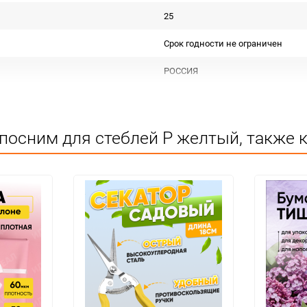
25
Срок годности не ограничен
РОССИЯ
Инструменты
Не подлежит сертификации
посним для стеблей Р желтый, также 
Особых условий не требует
1
1
шт