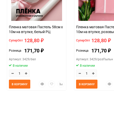
Пленка матовая Пастель 58см х
Пленка матовая Пастель 58см х
10м на втулке, белый РЦ
10м на втулке, розов
пыльный
128,80
128,80
СуперОпт
СуперОпт
₽
₽
171,70
171,70
Розница
Розница
₽
₽
Артикул: 3429/бел
Артикул: 3429/розПыльн
В наличии
В наличии
Быстрый
Добавить
Добавить
Быс
В КОРЗИНУ
В КОРЗИНУ
просмотр
в
к
прос
избранное
сравнению