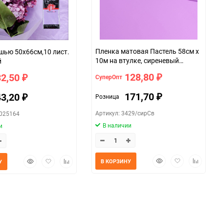
Пленка матовая Пастель 58см х
,10 лист.
10м на втулке, сиреневый
й
светлый
128,80
32,50
СуперОпт
₽
₽
171,70
43,20
Розница
₽
₽
Артикул: 3429/сирСв
6025164
В наличии
и
Быстрый
Добавить
Добавит
Быстрый
Добавить
Добавить
В КОРЗИНУ
У
просмотр
в
к
просмотр
в
к
избранное
сравнен
избранное
сравнению