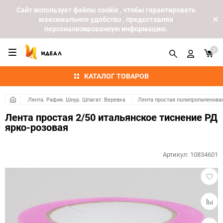
Cайт использует файлы cookie , чтобы гарантировать
максимальное удобство , предоставляя
персонализированную информацию.
0
КАТАЛОГ ТОВАРОВ
Лента. Рафия. Шнур. Шпагат. Веревка
Лента простая полипропиленова
Лента простая 2/50 итальянское тиснение РД
ярко-розовая
Артикул:
10834601
Добав
в
избра
Добав
к
сравн