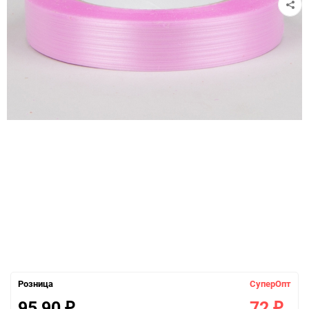
Розница
СуперОпт
95,90
72
₽
₽