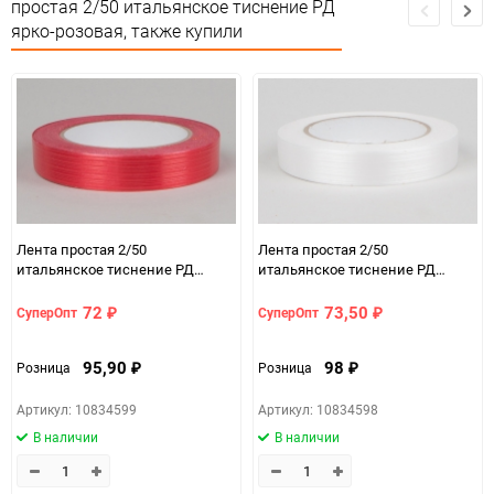
простая 2/50 итальянское тиснение РД
ярко-розовая, также купили
Не подлежит
Сертификация
сертификации
Особых условий не
Особые условия
требует
Минимальное количество
1
Количество в коробке
40
Лента простая 2/50
Лента простая 2/50
Единица измерения
шт
итальянское тиснение РД
итальянское тиснение РД
красная
белая
Размер
2см* 50м (простая)
72
73,50
СуперОпт
СуперОпт
₽
₽
a073c9e8-d754-11f0-
07c4e68a_b330_11f0_8cc3_b03af2b6059f
8cc6-b03af2b6059f
95,90
98
Розница
Розница
₽
₽
ЦветНоменклатуры
розовый яркий
Артикул: 10834599
Артикул: 10834598
В наличии
В наличии