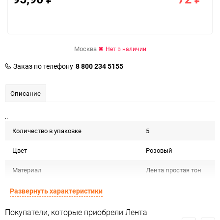
Москва
Нет в наличии
Заказ по телефону
8 800 234 5155
Описание
..
Количество в упаковке
5
Цвет
Розовый
Материал
Лента простая тон
Срок годности не
Развернуть характеристики
Срок годности
ограничен
Покупатели, которые приобрели Лента
Предназначение товара
Для декора