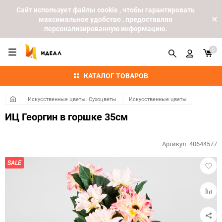
Cайт использует файлы cookie , чтобы гарантировать
максимальное удобство , предоставляя
персонализированную информацию.
0
КАТАЛОГ ТОВАРОВ
Искусственные цветы. Сухоцветы
Искусственные цветы
ИЦ Георгин в горшке 35см
Артикул:
40644577
Добав
SALE
в
избра
Добав
к
сравн