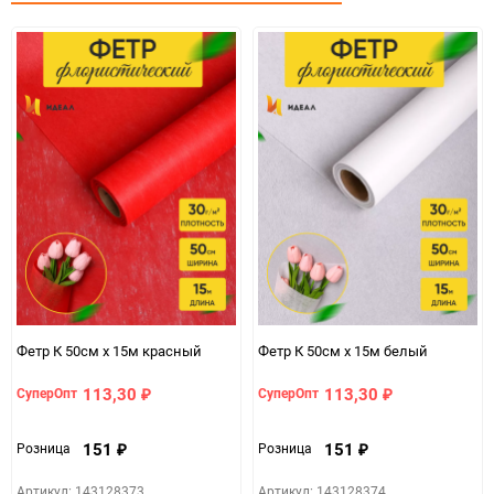
Фетр К 50см х 15м красный
Фетр К 50см х 15м белый
113,30
113,30
СуперОпт
СуперОпт
₽
₽
151
151
Розница
Розница
₽
₽
Артикул: 143128373
Артикул: 143128374