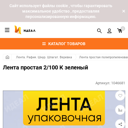
Cайт использует файлы cookie , чтобы гарантировать
максимальное удобство , предоставляя
персонализированную информацию.
0
КАТАЛОГ ТОВАРОВ
Лента. Рафия. Шнур. Шпагат. Веревка
Лента простая полипропиленова
Лента простая 2/100 К зеленый
Артикул:
1046681
Добав
в
избра
Добав
к
сравн