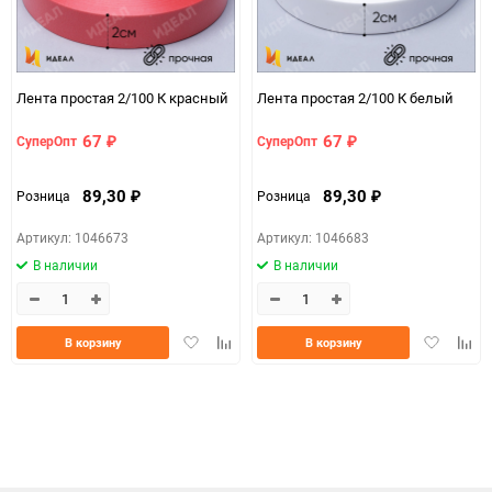
Единица измерения
шт
Размер
2см*100м (простая)
Лента простая 2/100 К красный
Лента простая 2/100 К белый
d7936307-d754-11f0-
07c4e68a_b330_11f0_8cc3_b03af2b6059f
8cc6-b03af2b6059f
67
67
СуперОпт
СуперОпт
₽
₽
ЦветНоменклатуры
зеленый
89,30
89,30
Розница
Розница
₽
₽
Артикул: 1046673
Артикул: 1046683
В наличии
В наличии
Добавить
Добавить
Добавить
Доба
В корзину
В корзину
в
к
в
к
избранное
сравнению
избранно
срав