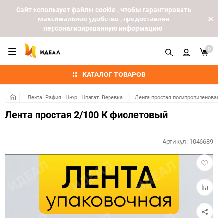
Cайт использует файлы cookie , чтобы гарантировать
максимальное удобство , предоставляя
персонализированную информацию.
0
КАТАЛОГ ТОВАРОВ
Лента. Рафия. Шнур. Шпагат. Веревка
Лента простая полипропиленова
Лента простая 2/100 К фиолетовый
Артикул:
1046689
Добав
в
избра
Добав
к
сравн