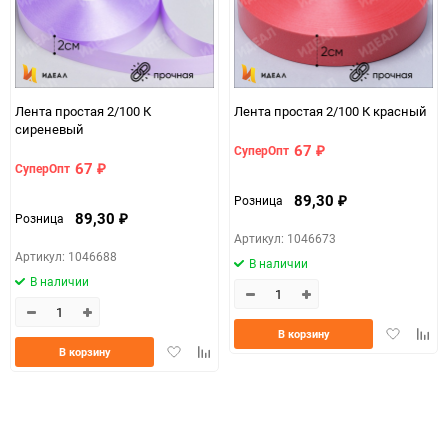
Единица измерения
шт
Размер
2см*100м (простая)
d7936307-d754-11f0-
Лента простая 2/100 К
Лента простая 2/100 К красный
07c4e68a_b330_11f0_8cc3_b03af2b6059f
8cc6-b03af2b6059f
сиреневый
67
СуперОпт
₽
ЦветНоменклатуры
фиолет
67
СуперОпт
₽
89,30
Розница
₽
89,30
Розница
₽
Артикул: 1046673
Артикул: 1046688
В наличии
В наличии
Добавить
Доба
В корзину
Добавить
Добавить
в
к
В корзину
в
к
избранно
срав
избранное
сравнению