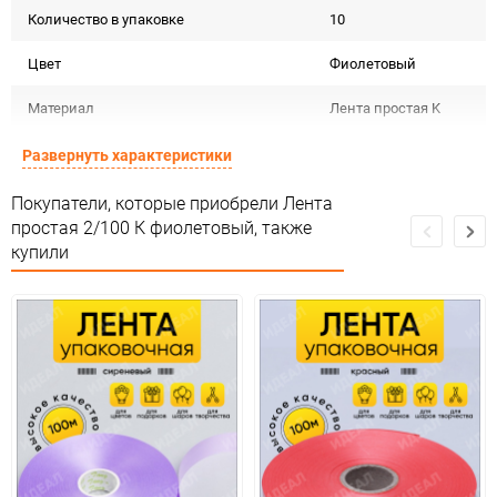
Количество в упаковке
10
Цвет
Фиолетовый
Материал
Лента простая K
Срок годности не
Развернуть характеристики
Срок годности
ограничен
Покупатели, которые приобрели Лента
Страна изготовителя
КИТАЙ
простая 2/100 К фиолетовый, также
купили
Предназначение товара
Для декора
Не подлежит
Сертификация
сертификации
Особых условий не
Особые условия
требует
Минимальное количество
1
Количество в коробке
100