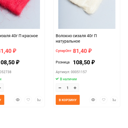
Волокно сизаля 40г П красное
Волокно сизаля 40г П
натуральное
81,40
81,40
СуперОпт
₽
₽
108,50
108,50
Розница
₽
₽
0052738
Артикул: 00051157
и
В наличии
Быстрый
Добавить
Добавить
Быстрый
Добавить
Добавит
У
В КОРЗИНУ
просмотр
в
к
просмотр
в
к
избранное
сравнению
избранное
сравнен