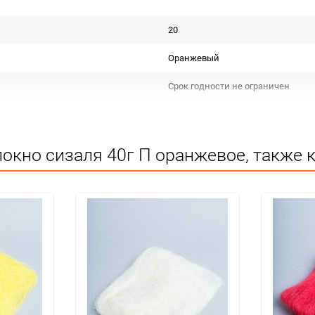
20
Оранжевый
Срок годности не ограничен
Польша
Для декора
окно сизаля 40г П оранжевое, также 
Не подлежит сертификации
Особых условий не требует
1
100
упак