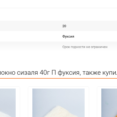
20
Фуксия
Срок годности не ограничен
Польша
Для декора
окно сизаля 40г П фуксия, также купи
Не подлежит сертификации
Особых условий не требует
1
100