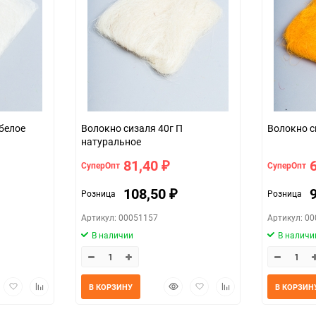
упак
я 40г П белое
Волокно сизаля 40г П
натуральное
81,40
СуперОпт
СуперОпт
₽
108,50
Розница
Розница
₽
Артикул: 00051157
Артикул: 0
В наличии
В наличи
трый
Добавить
Добавить
Быстрый
Добавить
Добавить
В КОРЗИНУ
В КОРЗИН
мотр
в
к
просмотр
в
к
избранное
сравнению
избранное
сравнению