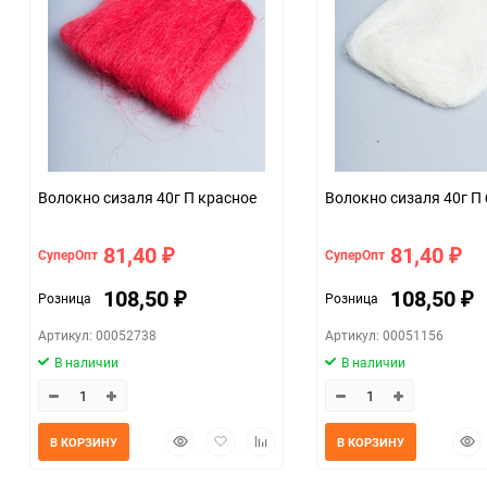
Единица измерения
Волокно сизаля 40г П красное
Волокно сизал
81,40
81,40
СуперОпт
СуперОпт
₽
₽
108,50
108,50
Розница
Розница
₽
₽
Артикул: 00052738
Артикул: 00051156
В наличии
В наличии
Быстрый
Добавить
Добавить
Быс
В КОРЗИНУ
В КОРЗИНУ
просмотр
в
к
прос
избранное
сравнению