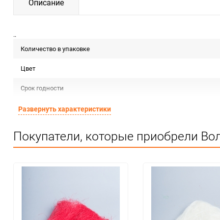
Описание
..
Количество в упаковке
Цвет
Срок годности
Страна изготовителя
Развернуть характеристики
Предназначение товара
Покупатели, которые приобрели Вол
Сертификация
Особые условия
Минимальное количество
Количество в коробке