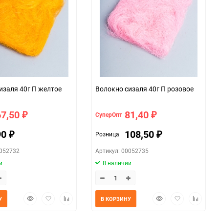
Волокно сизаля 40г П желтое
Волокно сизаля 40г П розовое
67,50
81,40
СуперОпт
₽
₽
90
108,50
Розница
₽
₽
0052732
Артикул: 00052735
и
В наличии
Быстрый
Добавить
Добавить
Быстрый
Добавить
Добавит
У
В КОРЗИНУ
просмотр
в
к
просмотр
в
к
избранное
сравнению
избранное
сравнен