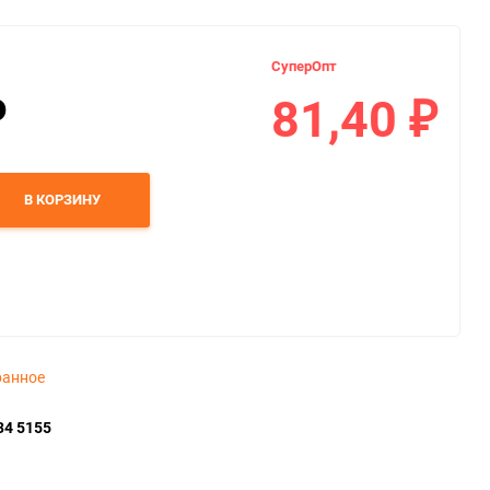
СуперОпт
81,40
₽
₽
В КОРЗИНУ
ранное
34 5155