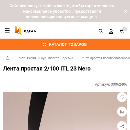
Cайт использует файлы cookie , чтобы гарантировать
максимальное удобство , предоставляя
персонализированную информацию.
0
КАТАЛОГ ТОВАРОВ
Лента. Рафия. Шнур. Шпагат. Веревка
Лента простая полипропиленова
Лента простая 2/100 ITL 23 Nero
Артикул:
00062406
Добав
в
избра
Добав
к
сравн