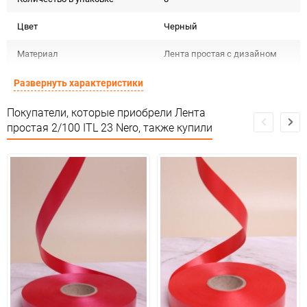
Цвет
Черный
Материал
Лента простая с дизайном
Срок годности
Срок годности не ограничен
Развернуть характеристики
Предназначение товара
Для декора
Покупатели, которые приобрели Лента
простая 2/100 ITL 23 Nero, также купили
Сертификация
Не подлежит сертификации
Особые условия
Особых условий не требует
Минимальное количество
1
Количество в коробке
32
Единица измерения
шт
Размер
2см*100м (простая)
ЦветНоменклатуры
черный