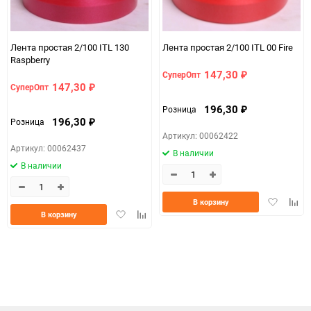
Лента простая 2/100 ITL 130
Лента простая 2/100 ITL 00 Fire
Raspberry
147,30
СуперОпт
₽
147,30
СуперОпт
₽
196,30
Розница
₽
196,30
Розница
₽
Артикул: 00062422
Артикул: 00062437
В наличии
В наличии
Добавить
Доба
В корзину
Добавить
Добавить
в
к
В корзину
в
к
избранно
срав
избранное
сравнению