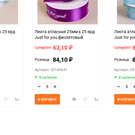
25мм*25ярд (атласная)
43d02c9d-d754-11f0-8cc6-b03af2b6
х 25 ярд
Лента атласная 25мм х 25 ярд
Лента атл
Just for you фиолетовый
Just for y
63,10
СуперОпт
СуперОпт
₽
84,10
Розница
Розница
₽
Артикул: 00100641
Артикул: 0
В наличии
В наличи
трый
Добавить
Добавить
Быстрый
Добавить
Добавить
В КОРЗИНУ
В КОРЗИН
мотр
в
к
просмотр
в
к
избранное
сравнению
избранное
сравнению