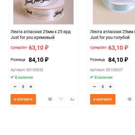
Размер
07c4e68a_b330_11f0_8cc3_b03af2b6059f
Лента атласная 25мм х 25 ярд
Лента атласная 25мм 
Just for you кремовый
Just for you голубой
63,10
63,10
СуперОпт
СуперОпт
₽
₽
84,10
84,10
Розница
Розница
₽
₽
Артикул: 00100632
Артикул: 00100637
В наличии
В наличии
Быстрый
Добавить
Добавить
Быс
В КОРЗИНУ
В КОРЗИНУ
просмотр
в
к
прос
избранное
сравнению