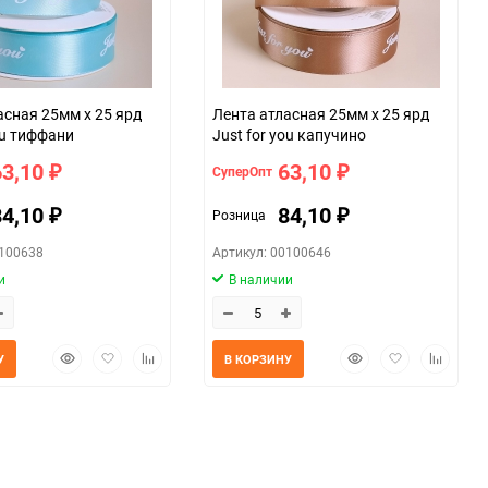
059f
асная 25мм х 25 ярд
Лента атласная 25мм х 25 ярд
ou тиффани
Just for you капучино
63,10
63,10
СуперОпт
₽
₽
84,10
84,10
Розница
₽
₽
0100638
Артикул: 00100646
и
В наличии
Быстрый
Добавить
Добавить
Быстрый
Добавить
Добавит
У
В КОРЗИНУ
просмотр
в
к
просмотр
в
к
избранное
сравнению
избранное
сравнен