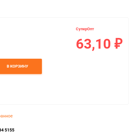
СуперОпт
63,10
₽
В КОРЗИНУ
ранное
34 5155