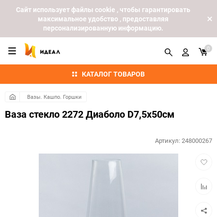
Cайт использует файлы cookie , чтобы гарантировать
максимальное удобство , предоставляя
персонализированную информацию.
0
КАТАЛОГ ТОВАРОВ
Вазы. Кашпо. Горшки
Ваза стекло 2272 Диаболо D7,5x50см
Артикул:
248000267
Добав
в
избра
Добав
к
сравн