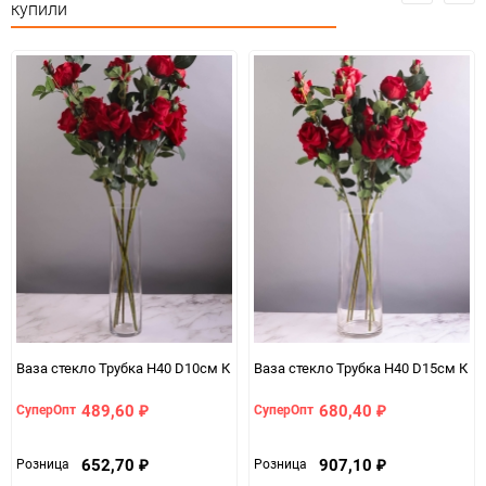
купили
Минимальное количество
1
Единица измерения
шт
Ваза стекло Трубка H40 D10см К
Ваза стекло Трубка H40 D15см К
489,60
680,40
СуперОпт
СуперОпт
₽
₽
652,70
907,10
Розница
Розница
₽
₽