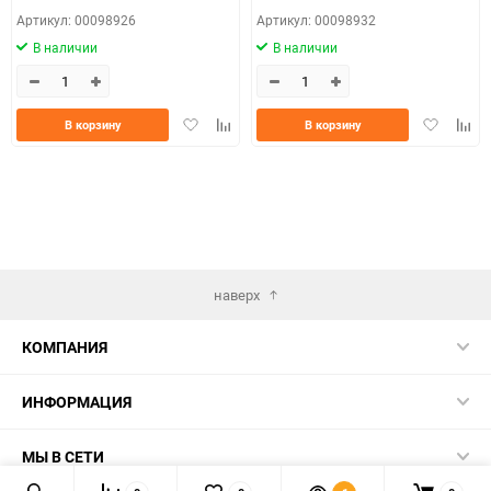
Артикул: 00098926
Артикул: 00098932
В наличии
В наличии
Добавить
Добавить
Добавить
Доба
В корзину
В корзину
в
к
в
к
избранное
сравнению
избранно
срав
наверх
КОМПАНИЯ
ИНФОРМАЦИЯ
МЫ В СЕТИ