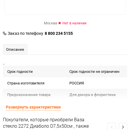
Москва
Нет в наличии
Заказ по телефону
8 800 234 5155
Описание
..
Срок годности
Срок годности не ограничен
Страна изготовителя
РОССИЯ
Предназначение товара
Для декора и флористики
Подлежит декларации о
Развернуть характеристики
Сертификация
соответствии РосТест
Покупатели, которые приобрели Ваза
Особые условия
Особых условий не требует
стекло 2272 Диаболо D7,5x50см , также