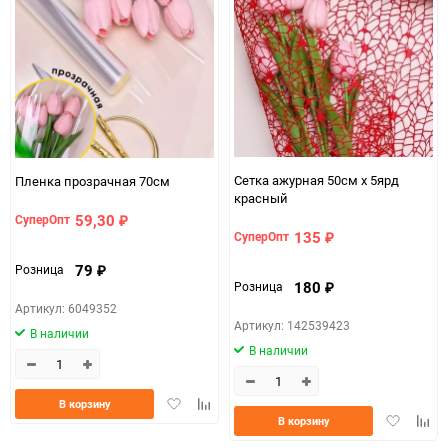
Сетка ажурная 50см х 5ярд
Пленка прозрачная 70см
красный
59,30
СуперОпт
₽
135
СуперОпт
₽
79
Розница
₽
180
Розница
₽
Артикул: 6049352
Артикул: 142539423
В наличии
В наличии
Добавить
Добавить
В корзину
Добавить
Доба
в
к
В корзину
в
к
избранное
сравнению