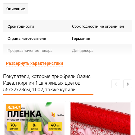
Описание
Срок годности
Срок годности не ограничен
Страна изготовителя
Германия
Предназначение товара
Для декора
Сертификация
Не подлежит сертификации
Развернуть характеристики
Особые условия
Особых условий не требует
Покупатели, которые приобрели Оазис
Идеал кирпич 1 для живых цветов
Минимальное количество
35
55х32х23см, 1002, также купили
Количество в коробке
35
ИДЕАЛ
Единица измерения
шт.