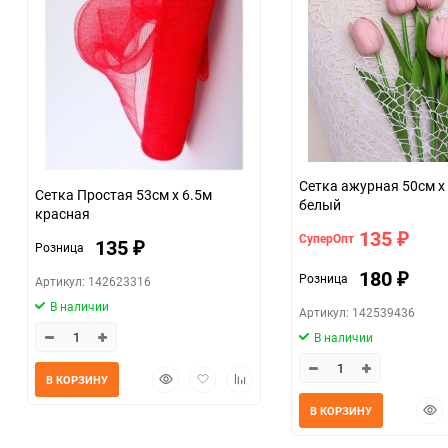
Сетка ажурная 50см х
Сетка Простая 53см х 6.5м
белый
красная
135
СуперОпт
₽
135
Розница
₽
180
Розница
₽
Артикул: 142623316
В наличии
Артикул: 142539436
В наличии
Быстрый
Добавить
Добавить
В КОРЗИНУ
просмотр
в
к
Быс
В КОРЗИНУ
избранное
сравнению
прос