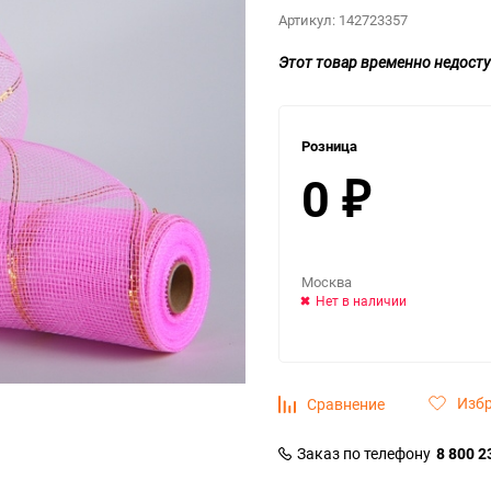
Артикул:
142723357
Этот товар временно недосту
Розница
0
₽
Москва
Нет в наличии
Изб
Сравнение
Заказ по телефону
8 800 2