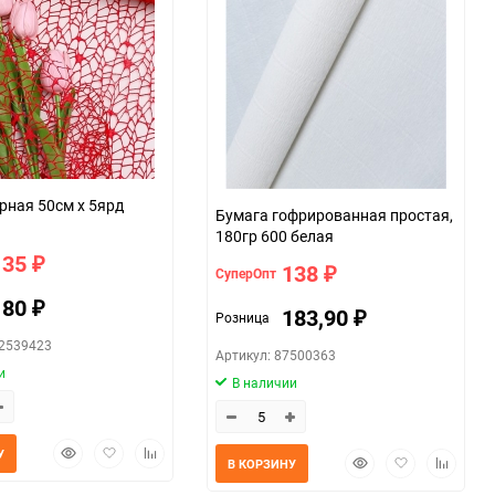
рная 50см х 5ярд
Бумага гофрированная простая,
180гр 600 белая
135
₽
138
СуперОпт
₽
180
₽
183,90
Розница
₽
42539423
Артикул: 87500363
и
В наличии
Быстрый
Добавить
Добавить
У
Быстрый
Добавить
Добавит
В КОРЗИНУ
просмотр
в
к
просмотр
в
к
избранное
сравнению