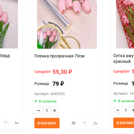
 5ярд
Сетка ажу
Пленка прозрачная 70см
красный
59,30
СуперОпт
СуперОпт
₽
79
Розница
Розница
₽
Артикул: 1
Артикул: 6049352
В наличи
В наличии
трый
Добавить
Добавить
Быстрый
Добавить
Добавить
В КОРЗИН
В КОРЗИНУ
мотр
в
к
просмотр
в
к
избранное
сравнению
избранное
сравнению