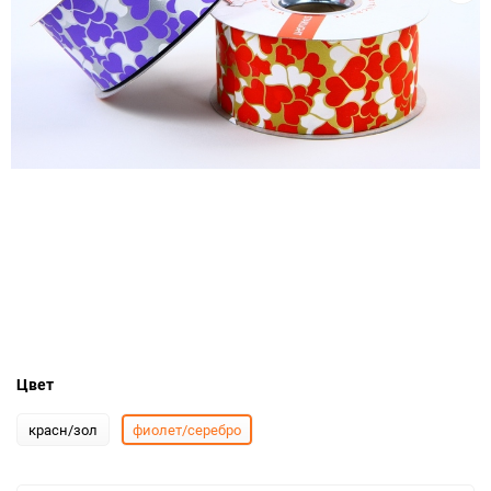
Цвет
красн/зол
фиолет/серебро