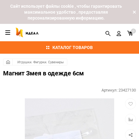
Cайт использует файлы cookie , чтобы гарантировать
максимальное удобство , предоставляя
персонализированную информацию.
0
КАТАЛОГ ТОВАРОВ
Игрушки. Фигурки. Сувениры
Магнит Змея в одежде 6см
Артикул:
23427130
Добав
в
избра
Добав
к
сравн