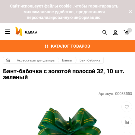
Cайт использует файлы cookie , чтобы гарантировать
максимальное удобство , предоставляя
персонализированную информацию.
0
КАТАЛОГ ТОВАРОВ
Аксессуары для декора
Банты
Бант-бабочка
Бант-бабочка с золотой полосой 32, 10 шт.
зеленый
Артикул:
00033553
Добав
в
избра
Добав
к
сравн