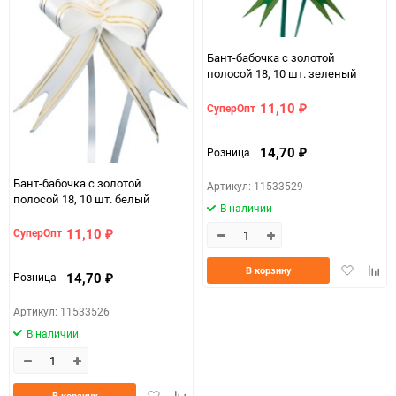
Бант-бабочка с золотой
полосой 18, 10 шт. зеленый
11,10
СуперОпт
₽
14,70
Розница
₽
Бант-бабочка с золотой
Артикул: 11533529
полосой 18, 10 шт. белый
В наличии
11,10
СуперОпт
₽
Добавить
Доба
В корзину
14,70
Розница
₽
в
к
избранно
срав
Артикул: 11533526
В наличии
Добавить
Добавить
В корзину