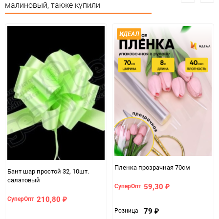
Особые условия
Особых условий не требует
малиновый, также купили
Минимальное количество
1
ИДЕАЛ
Количество в коробке
200
Единица измерения
упак
Пленка прозрачная 70см
Бант шар простой 32, 10шт.
салатовый
59,30
СуперОпт
₽
210,80
СуперОпт
₽
79
Розница
₽