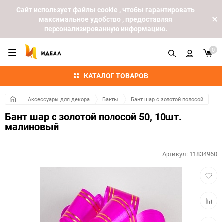
Cайт использует файлы cookie , чтобы гарантировать
максимальное удобство , предоставляя
персонализированную информацию.
0
КАТАЛОГ ТОВАРОВ
Аксессуары для декора
Банты
Бант шар с золотой полосой
Бант шар с золотой полосой 50, 10шт.
малиновый
Артикул:
11834960
Добав
в
избра
Добав
к
сравн