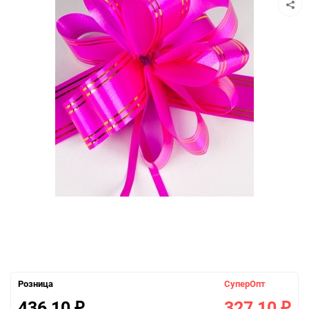
Розница
СуперОпт
436,10
327,10
₽
₽