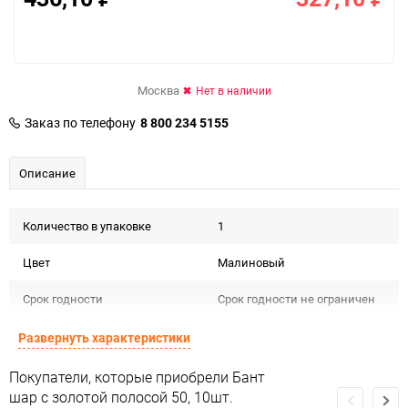
Москва
Нет в наличии
Заказ по телефону
8 800 234 5155
Описание
Количество в упаковке
1
Цвет
Малиновый
Срок годности
Срок годности не ограничен
Предназначение товара
Для декора и флористики
Развернуть характеристики
Сертификация
Не подлежит сертификации
Покупатели, которые приобрели Бант
шар с золотой полосой 50, 10шт.