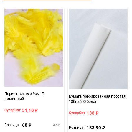
Количество в коробке
1
Единица измерения
упак
Перья цветные 9см, П
Бумага гофрированная простая,
лимонный
180гр 600 белая
51,10
СуперОпт
₽
138
СуперОпт
₽
68
92
Розница
₽
₽
183,90
Розница
₽