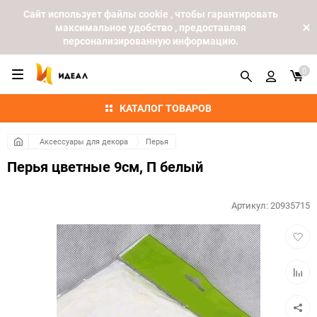
Cайт использует файлы cookie , чтобы гарантировать
максимальное удобство , предоставляя
персонализированную информацию.
0
КАТАЛОГ ТОВАРОВ
Аксессуары для декора
Перья
Перья цветные 9см, П белый
Артикул:
20935715
Добав
в
избра
Добав
к
сравн