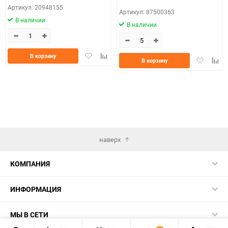
Артикул: 20948155
Артикул: 87500363
В наличии
В наличии
Добавить
Добавить
В корзину
Добавить
Доба
В корзину
в
к
в
к
избранное
сравнению
избранно
срав
наверх
КОМПАНИЯ
ИНФОРМАЦИЯ
МЫ В СЕТИ