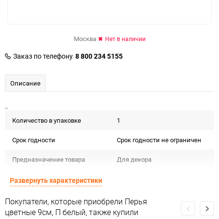
Москва
Нет в наличии
Заказ по телефону
8 800 234 5155
Описание
..
Количество в упаковке
1
Срок годности
Срок годности не ограничен
Предназначение товара
Для декора
Сертификация
Не подлежит сертификации
Развернуть характеристики
Особые условия
Особых условий не требует
Покупатели, которые приобрели Перья
цветные 9см, П белый, также купили
Минимальное количество
1