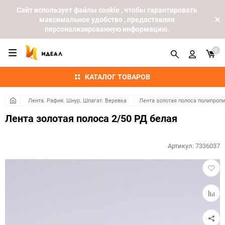
Cайт использует файлы cookie , чтобы гарантировать
максимальное удобство , предоставляя
персонализированную информацию.
0
КАТАЛОГ ТОВАРОВ
Лента. Рафия. Шнур. Шпагат. Веревка
Лента золотая полоса полипроп
Лента золотая полоса 2/50 РД белая
Артикул:
7336037
Добав
в
избра
Добав
к
сравн