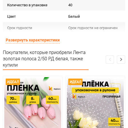
Количество в упаковке
40
Цвет
Белый
Срок годности
Срок годности не ограничен
Предназначение товара
Для декора и флористики
Развернуть характеристики
Сертификация
Не подлежит сертификации
Покупатели, которые приобрели Лента
золотая полоса 2/50 РД белая, также
Особые условия
Особых условий не требует
купили
Минимальное количество
1
ИДЕАЛ
ИДЕАЛ
Единица измерения
шт