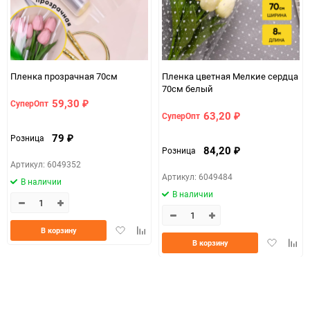
Пленка прозрачная 70см
Пленка цветная Мелкие сердца
70см белый
59,30
СуперОпт
₽
63,20
СуперОпт
₽
79
Розница
₽
84,20
Розница
₽
Артикул: 6049352
Артикул: 6049484
В наличии
В наличии
Добавить
Добавить
В корзину
Добавить
Доба
в
к
В корзину
в
к
избранное
сравнению
избранно
срав