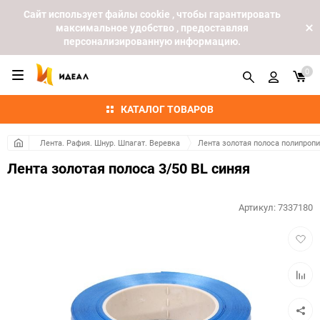
Cайт использует файлы cookie , чтобы гарантировать
максимальное удобство , предоставляя
персонализированную информацию.
0
КАТАЛОГ ТОВАРОВ
Лента. Рафия. Шнур. Шпагат. Веревка
Лента золотая полоса полипроп
Лента золотая полоса 3/50 BL синяя
Артикул:
7337180
Добав
в
избра
Добав
к
сравн