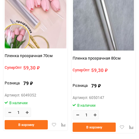
Пленка прозрачная 70см
Пленка прозрачная 80см
59,30
СуперОпт
₽
59,30
СуперОпт
₽
79
Розница
₽
79
Розница
₽
Артикул: 6049352
Артикул: 6050147
В наличии
В наличии
Добавить
Добавить
В корзину
Добавить
Доба
В корзину
в
к
в
к
избранное
сравнению
избранно
срав