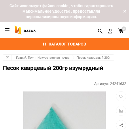
Cайт использует файлы cookie , чтобы гарантировать
максимальное удобство , предоставляя
персонализированную информацию.
0
КАТАЛОГ ТОВАРОВ
Гравий. Грунт. Искусственная почва
Песок кварцевый 200г
Песок кварцевый 200гр изумрудный
Артикул:
24241632
Добав
в
избра
Добав
к
сравн