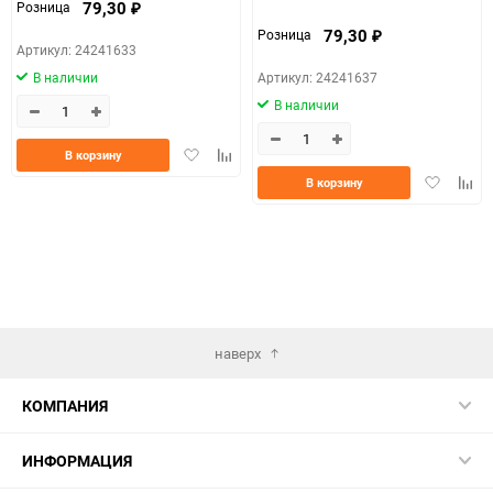
79,30
Розница
₽
79,30
Розница
₽
Артикул: 24241633
Артикул: 24241637
В наличии
В наличии
Добавить
Добавить
В корзину
в
к
Добавить
Доба
В корзину
избранное
сравнению
в
к
избранно
срав
наверх
КОМПАНИЯ
ИНФОРМАЦИЯ