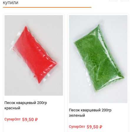
купили
Единица измерения
упак
Песок кварцевый 200гр
красный
Песок кварцевый 200гр
зеленый
59,50
СуперОпт
₽
59,50
СуперОпт
₽