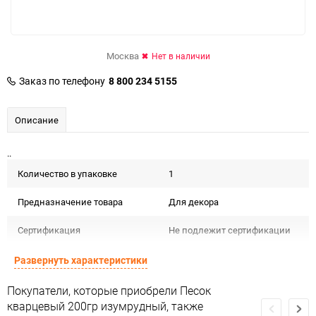
Москва
Нет в наличии
Заказ по телефону
8 800 234 5155
Описание
..
Количество в упаковке
1
Предназначение товара
Для декора
Сертификация
Не подлежит сертификации
Особые условия
Особых условий не требует
Развернуть характеристики
Минимальное количество
1
Покупатели, которые приобрели Песок
кварцевый 200гр изумрудный, также
Количество в коробке
1