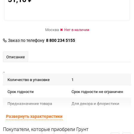
Москва
Нет в наличии
Заказ по телефону
8 800 234 5155
Описание
..
Количество в упаковке
1
Срок годности
Срок годности не ограничен
Предназначение товара
Для декора и флористики
Сертификация
Не подлежит сертификации
Развернуть характеристики
Особые условия
Особых условий не требует
Покупатели, которые приобрели Грунт