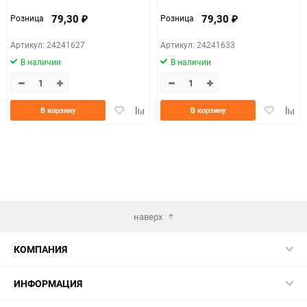
79,30
79,30
Розница
Розница
₽
₽
Артикул: 24241627
Артикул: 24241633
В наличии
В наличии
Добавить
Добавить
Добавить
Доба
В корзину
В корзину
в
к
в
к
избранное
сравнению
избранно
срав
наверх
КОМПАНИЯ
ИНФОРМАЦИЯ