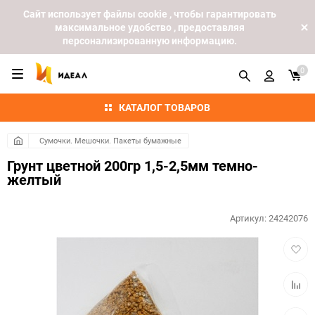
Cайт использует файлы cookie , чтобы гарантировать
максимальное удобство , предоставляя
персонализированную информацию.
0
КАТАЛОГ ТОВАРОВ
Сумочки. Мешочки. Пакеты бумажные
Грунт цветной 200гр 1,5-2,5мм темно-
желтый
Артикул:
24242076
Добав
в
избра
Добав
к
сравн