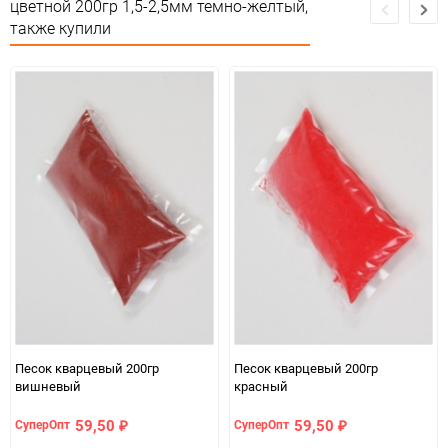
цветной 200гр 1,5-2,5мм темно-желтый,
Минимальное количество
1
также купили
Единица измерения
упак
Песок кварцевый 200гр
Песок кварцевый 200гр
вишневый
красный
59,50
59,50
СуперОпт
СуперОпт
₽
₽